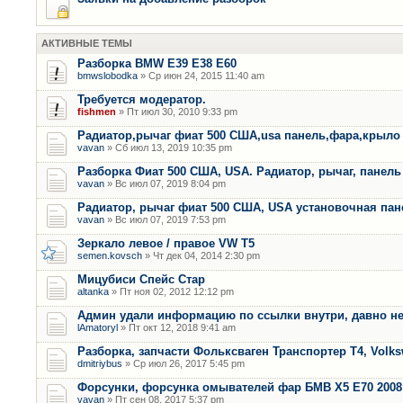
АКТИВНЫЕ ТЕМЫ
Разборка BMW E39 E38 E60
bmwslobodka
» Ср июн 24, 2015 11:40 am
Требуется модератор.
fishmen
» Пт июл 30, 2010 9:33 pm
Радиатор,рычаг фиат 500 США,usa панель,фара,крыло
vavan
» Сб июл 13, 2019 10:35 pm
Разборка Фиат 500 США, USA. Радиатор, рычаг, панель 
vavan
» Вс июл 07, 2019 8:04 pm
Радиатор, рычаг фиат 500 США, USA установочная пан
vavan
» Вс июл 07, 2019 7:53 pm
Зеркало левое / правое VW T5
semen.kovsch
» Чт дек 04, 2014 2:30 pm
Мицубиси Спейс Стар
altanka
» Пт ноя 02, 2012 12:12 pm
Админ удали информацию по ссылки внутри, давно не
lAmatoryl
» Пт окт 12, 2018 9:41 am
Разборка, запчасти Фольксваген Транспортер Т4, Volk
dmitriybus
» Ср июл 26, 2017 5:45 pm
Форсунки, форсунка омывателей фар БМВ Х5 Е70 2008 
vavan
» Пт сен 08, 2017 5:37 pm