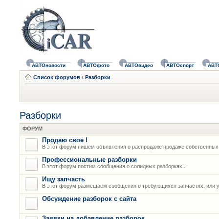
АВТОновости
АВТОфото
АВТОвидео
АВТОспорт
АВТ
Список форумов
‹
Разборки
Разборки
ФОРУМ
Продаю свое !
В этот форум пишем объявления о распродаже продаже собственных
Профессиональные разборки
В этот форум постим сообщения о солидных разборках...
Ищу запчасть
В этот форум размещаем сообщения о требующихся запчастях, или у
Обсуждение разборок с сайта
Заявки на добавление разборок