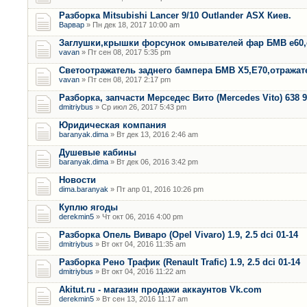
Разборка Mitsubishi Lancer 9/10 Outlander ASX Киев.
Варвар
» Пн дек 18, 2017 10:00 am
Заглушки,крышки форсунок омывателей фар БМВ е60,
vavan
» Пт сен 08, 2017 5:35 pm
Светоотражатель заднего бампера БМВ Х5,Е70,отража
vavan
» Пт сен 08, 2017 2:17 pm
Разборка, запчасти Мерседес Вито (Mercedes Vito) 638 9
dmitriybus
» Ср июл 26, 2017 5:43 pm
Юридическая компания
baranyak.dima
» Вт дек 13, 2016 2:46 am
Душевые кабины
baranyak.dima
» Вт дек 06, 2016 3:42 pm
Новости
dima.baranyak
» Пт апр 01, 2016 10:26 pm
Куплю ягоды
derekmin5
» Чт окт 06, 2016 4:00 pm
Разборка Опель Виваро (Opel Vivaro) 1.9, 2.5 dci 01-14
dmitriybus
» Вт окт 04, 2016 11:35 am
Разборка Рено Трафик (Renault Trafic) 1.9, 2.5 dci 01-14
dmitriybus
» Вт окт 04, 2016 11:22 am
Akitut.ru - магазин продажи аккаунтов Vk.com
derekmin5
» Вт сен 13, 2016 11:17 am