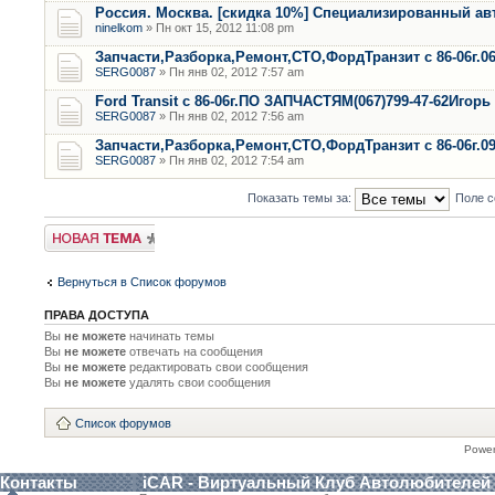
Россия. Москва. [скидка 10%] Специализированный ав
ninelkom
» Пн окт 15, 2012 11:08 pm
Запчасти,Разборка,Ремонт,СТО,ФордТранзит с 86-06г.0
SERG0087
» Пн янв 02, 2012 7:57 am
Ford Transit с 86-06г.ПО ЗАПЧАСТЯМ(067)799-47-62Игорь
SERG0087
» Пн янв 02, 2012 7:56 am
Запчасти,Разборка,Ремонт,СТО,ФордТранзит с 86-06г.0
SERG0087
» Пн янв 02, 2012 7:54 am
Показать темы за:
Поле с
Новая тема
Вернуться в Список форумов
ПРАВА ДОСТУПА
Вы
не можете
начинать темы
Вы
не можете
отвечать на сообщения
Вы
не можете
редактировать свои сообщения
Вы
не можете
удалять свои сообщения
Список форумов
Powe
Контакты
iCAR - Виртуальный Клуб Автолюбителей