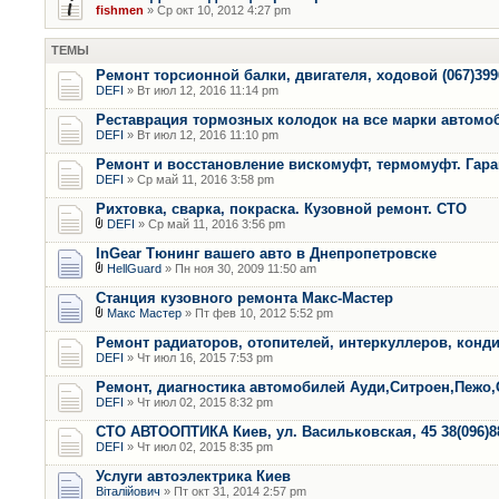
fishmen
» Ср окт 10, 2012 4:27 pm
ТЕМЫ
Ремонт торсионной балки, двигателя, ходовой (067)399
DEFI
» Вт июл 12, 2016 11:14 pm
Реставрация тормозных колодок на все марки автомо
DEFI
» Вт июл 12, 2016 11:10 pm
Ремонт и восстановление вискомуфт, термомуфт. Гара
DEFI
» Ср май 11, 2016 3:58 pm
Рихтовка, сварка, покраска. Кузовной ремонт. СТО
DEFI
» Ср май 11, 2016 3:56 pm
InGear Тюнинг вашего авто в Днепропетровске
HellGuard
» Пн ноя 30, 2009 11:50 am
Станция кузовного ремонта Макс-Мастер
Макс Мастер
» Пт фев 10, 2012 5:52 pm
Ремонт радиаторов, отопителей, интеркуллеров, конд
DEFI
» Чт июл 16, 2015 7:53 pm
Ремонт, диагностика автомобилей Ауди,Ситроен,Пежо,
DEFI
» Чт июл 02, 2015 8:32 pm
СТО АВТООПТИКА Киев, ул. Васильковская, 45 38(096)8
DEFI
» Чт июл 02, 2015 8:35 pm
Услуги автоэлектрика Киев
Віталійович
» Пт окт 31, 2014 2:57 pm