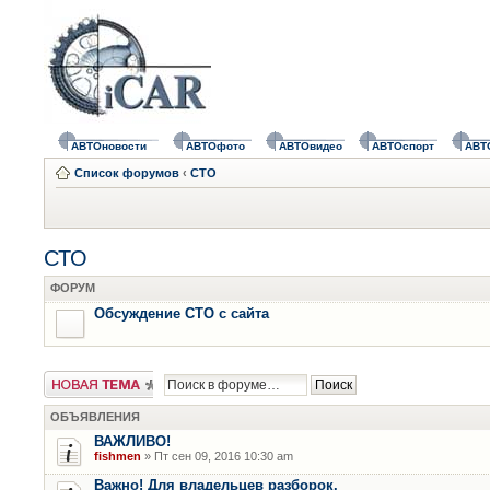
АВТОновости
АВТОфото
АВТОвидео
АВТОспорт
АВТ
Список форумов
‹
СТО
СТО
ФОРУМ
Обсуждение СТО с сайта
Новая тема
ОБЪЯВЛЕНИЯ
ВАЖЛИВО!
fishmen
» Пт сен 09, 2016 10:30 am
Важно! Для владельцев разборок.