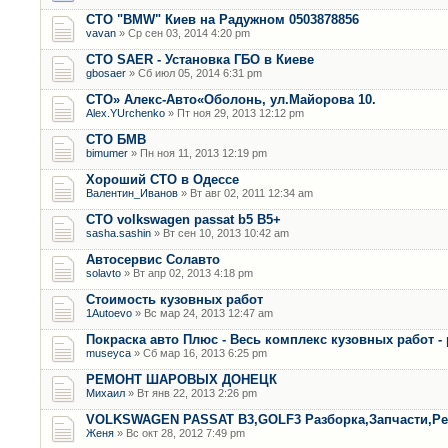
СТО "BMW" Киев на Радужном 0503878856
vavan
» Ср сен 03, 2014 4:20 pm
СТО SAER - Установка ГБО в Киеве
gbosaer
» Сб июл 05, 2014 6:31 pm
СТО» Алекс-Авто«Оболонь, ул.Майорова 10.
Alex.YUrchenko
» Пт ноя 29, 2013 12:12 pm
CТО БМВ
bimumer
» Пн ноя 11, 2013 12:19 pm
Хороший СТО в Одессе
Валентин_Иванов
» Вт авг 02, 2011 12:34 am
СТО volkswagen passat b5 B5+
sasha.sashin
» Вт сен 10, 2013 10:42 am
Автосервис Солавто
solavto
» Вт апр 02, 2013 4:18 pm
Стоимость кузовных работ
1Autoevo
» Вс мар 24, 2013 12:47 am
Покраска авто Плюс - Весь комплекс кузовных работ -
museyca
» Сб мар 16, 2013 6:25 pm
РЕМОНТ ШАРОВЫХ ДОНЕЦК
Михаил
» Вт янв 22, 2013 2:26 pm
VOLKSWAGEN PASSAT B3,GOLF3 Разборка,Запчасти,Р
Женя
» Вс окт 28, 2012 7:49 pm