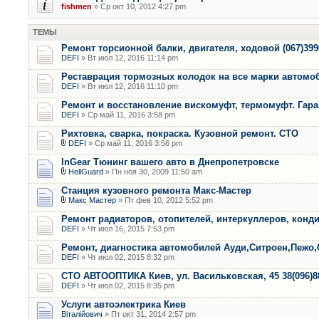
fishmen
» Ср окт 10, 2012 4:27 pm
ТЕМЫ
Ремонт торсионной балки, двигателя, ходовой (067)399
DEFI
» Вт июл 12, 2016 11:14 pm
Реставрация тормозных колодок на все марки автомо
DEFI
» Вт июл 12, 2016 11:10 pm
Ремонт и восстановление вискомуфт, термомуфт. Гара
DEFI
» Ср май 11, 2016 3:58 pm
Рихтовка, сварка, покраска. Кузовной ремонт. СТО
DEFI
» Ср май 11, 2016 3:56 pm
InGear Тюнинг вашего авто в Днепропетровске
HellGuard
» Пн ноя 30, 2009 11:50 am
Станция кузовного ремонта Макс-Мастер
Макс Мастер
» Пт фев 10, 2012 5:52 pm
Ремонт радиаторов, отопителей, интеркуллеров, конд
DEFI
» Чт июл 16, 2015 7:53 pm
Ремонт, диагностика автомобилей Ауди,Ситроен,Пежо,
DEFI
» Чт июл 02, 2015 8:32 pm
СТО АВТООПТИКА Киев, ул. Васильковская, 45 38(096)8
DEFI
» Чт июл 02, 2015 8:35 pm
Услуги автоэлектрика Киев
Віталійович
» Пт окт 31, 2014 2:57 pm