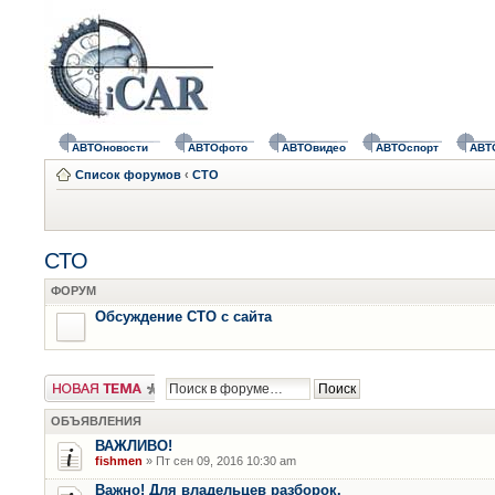
АВТОновости
АВТОфото
АВТОвидео
АВТОспорт
АВТ
Список форумов
‹
СТО
СТО
ФОРУМ
Обсуждение СТО с сайта
Новая тема
ОБЪЯВЛЕНИЯ
ВАЖЛИВО!
fishmen
» Пт сен 09, 2016 10:30 am
Важно! Для владельцев разборок.