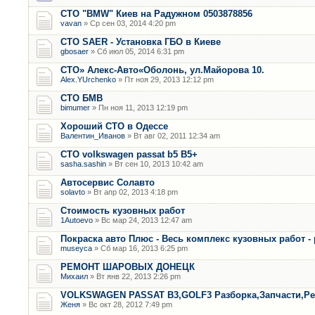
СТО "BMW" Киев на Радужном 0503878856
vavan
» Ср сен 03, 2014 4:20 pm
СТО SAER - Установка ГБО в Киеве
gbosaer
» Сб июл 05, 2014 6:31 pm
СТО» Алекс-Авто«Оболонь, ул.Майорова 10.
Alex.YUrchenko
» Пт ноя 29, 2013 12:12 pm
CТО БМВ
bimumer
» Пн ноя 11, 2013 12:19 pm
Хороший СТО в Одессе
Валентин_Иванов
» Вт авг 02, 2011 12:34 am
СТО volkswagen passat b5 B5+
sasha.sashin
» Вт сен 10, 2013 10:42 am
Автосервис Солавто
solavto
» Вт апр 02, 2013 4:18 pm
Стоимость кузовных работ
1Autoevo
» Вс мар 24, 2013 12:47 am
Покраска авто Плюс - Весь комплекс кузовных работ -
museyca
» Сб мар 16, 2013 6:25 pm
РЕМОНТ ШАРОВЫХ ДОНЕЦК
Михаил
» Вт янв 22, 2013 2:26 pm
VOLKSWAGEN PASSAT B3,GOLF3 Разборка,Запчасти,Р
Женя
» Вс окт 28, 2012 7:49 pm