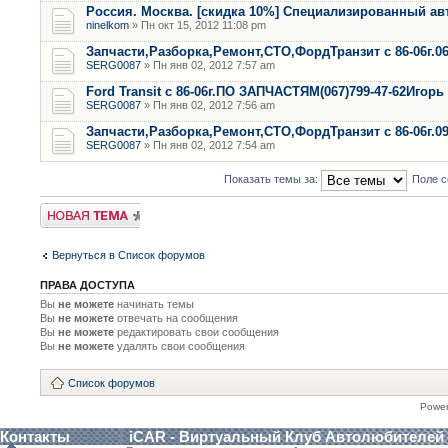
Россия. Москва. [скидка 10%] Специализированный ав
ninelkom
» Пн окт 15, 2012 11:08 pm
Запчасти,Разборка,Ремонт,СТО,ФордТранзит с 86-06г.0
SERG0087
» Пн янв 02, 2012 7:57 am
Ford Transit с 86-06г.ПО ЗАПЧАСТЯМ(067)799-47-62Игорь
SERG0087
» Пн янв 02, 2012 7:56 am
Запчасти,Разборка,Ремонт,СТО,ФордТранзит с 86-06г.0
SERG0087
» Пн янв 02, 2012 7:54 am
Показать темы за:
Поле с
Новая тема
Вернуться в Список форумов
ПРАВА ДОСТУПА
Вы
не можете
начинать темы
Вы
не можете
отвечать на сообщения
Вы
не можете
редактировать свои сообщения
Вы
не можете
удалять свои сообщения
Список форумов
Powe
Контакты
iCAR - Виртуальный Клуб Автолюбителей