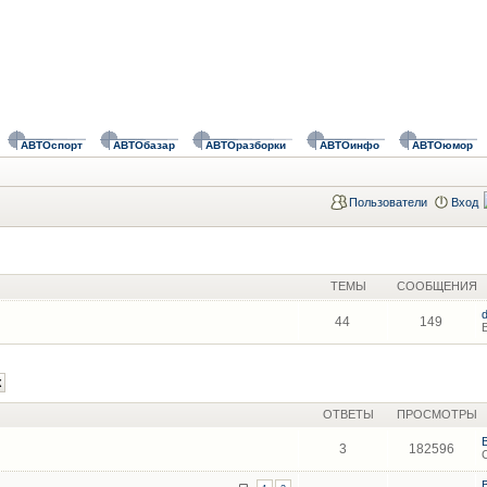
АВТОспорт
АВТОбазар
АВТОразборки
АВТОинфо
АВТОюмор
Пользователи
Вход
ТЕМЫ
СООБЩЕНИЯ
44
149
ОТВЕТЫ
ПРОСМОТРЫ
3
182596