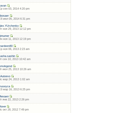
vavan
Ср сен 03, 2014 4:20 pm
gbosaer
Сб июл 05, 2014 6:31 pm
Alex.YUrchenko
Пт ноя 29, 2013 12:12 pm
bimumer
Пн ноя 11, 2013 12:19 pm
mardeen80
Ср ноя 06, 2013 2:23 am
sasha.sashin
Вт сен 10, 2013 10:42 am
amvlegend
Чт июл 25, 2013 10:26 am
1Autoevo
Вс мар 24, 2013 1:02 am
museyca
Сб мар 16, 2013 6:25 pm
Михаил
Вт янв 22, 2013 2:26 pm
Женя
Вс окт 28, 2012 7:49 pm