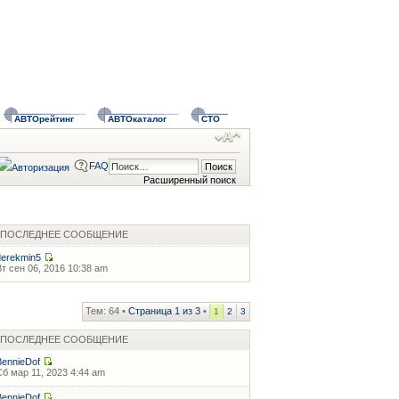
АВТОрейтинг
АВТОкаталог
СТО
FAQ
Расширенный поиск
ПОСЛЕДНЕЕ СООБЩЕНИЕ
derekmin5
Вт сен 06, 2016 10:38 am
Тем: 64 •
Страница
1
из
3
•
1
2
3
ПОСЛЕДНЕЕ СООБЩЕНИЕ
BennieDof
Сб мар 11, 2023 4:44 am
BennieDof