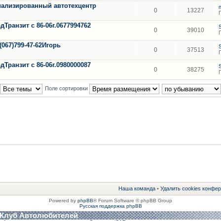
циализированный автотехцентр
0
13227
Транзит с 86-06г.0677994762
0
39010
(067)799-47-62Игорь
0
37513
Транзит с 86-06г.0980000087
0
38275
Поле сортировки
Наша команда
•
Удалить cookies конфе
Powered by
phpBB
® Forum Software © phpBB Group
Русская поддержка phpBB
 Клуб Автолюбителей