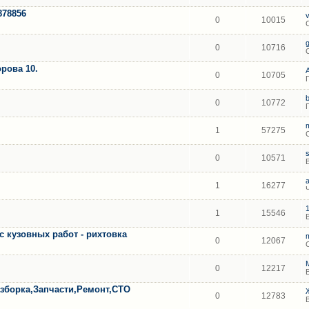
878856
0
10015
0
10716
рова 10.
0
10705
0
10772
1
57275
0
10571
1
16277
1
15546
с кузовных работ - рихтовка
0
12067
0
12217
борка,Запчасти,Ремонт,СТО
0
12783