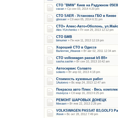
СТО "BMW" Киев на Радужном 0503
vavan
» Ср сен 03, 2014 4:20 pm
СТО SAER - Установка ГБО в Киеве
gbosaer
» Сб июл 05, 2014 6:31 pm
СТО» Алекс-Авто«Оболонь, ул.Майо
Alex.YUrchenko
» Пт ноя 29, 2013 12:12 pm
CТО БМВ
bimumer
» Пн ноя 11, 2013 12:19 pm
Хороший СТО в Одессе
Валентин_Иванов
» Вт авг 02, 2011 12:34 am
СТО volkswagen passat b5 B5+
sasha.sashin
» Вт сен 10, 2013 10:42 am
Автосервис Солавто
solavto
» Вт апр 02, 2013 4:18 pm
Стоимость кузовных работ
1Autoevo
» Вс мар 24, 2013 12:47 am
Покраска авто Плюс - Весь комплек
museyca
» Сб мар 16, 2013 6:25 pm
РЕМОНТ ШАРОВЫХ ДОНЕЦК
Михаил
» Вт янв 22, 2013 2:26 pm
VOLKSWAGEN PASSAT B3,GOLF3 Раз
Женя
» Вс окт 28, 2012 7:49 pm