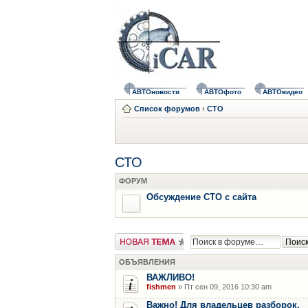
АВТОновости
АВТОфото
АВТОвидео
Список форумов
‹
СТО
СТО
ФОРУМ
Обсуждение СТО с сайта
Новая тема
ОБЪЯВЛЕНИЯ
ВАЖЛИВО!
fishmen
» Пт сен 09, 2016 10:30 am
Важно! Для владельцев разборок.