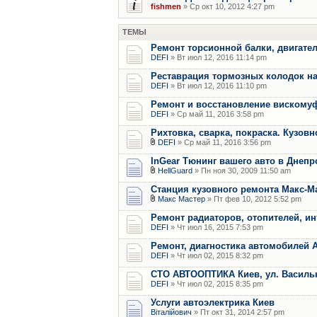
fishmen
» Ср окт 10, 2012 4:27 pm
ТЕМЫ
Ремонт торсионной балки, двигател
DEFI
» Вт июл 12, 2016 11:14 pm
Реставрация тормозных колодок на
DEFI
» Вт июл 12, 2016 11:10 pm
Ремонт и восстановление вискомуф
DEFI
» Ср май 11, 2016 3:58 pm
Рихтовка, сварка, покраска. Кузов
DEFI
» Ср май 11, 2016 3:56 pm
InGear Тюнинг вашего авто в Днепр
HellGuard
» Пн ноя 30, 2009 11:50 am
Станция кузовного ремонта Макс-М
Макс Мастер
» Пт фев 10, 2012 5:52 pm
Ремонт радиаторов, отопителей, и
DEFI
» Чт июл 16, 2015 7:53 pm
Ремонт, диагностика автомобилей 
DEFI
» Чт июл 02, 2015 8:32 pm
СТО АВТООПТИКА Киев, ул. Василько
DEFI
» Чт июл 02, 2015 8:35 pm
Услуги автоэлектрика Киев
Віталійович
» Пт окт 31, 2014 2:57 pm