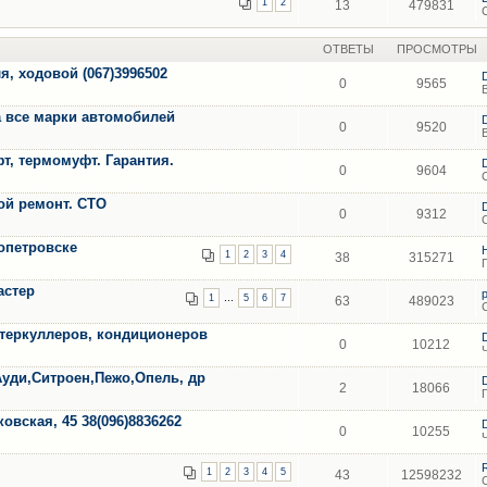
1
2
13
479831
ОТВЕТЫ
ПРОСМОТРЫ
я, ходовой (067)3996502
0
9565
 все марки автомобилей
0
9520
т, термомуфт. Гарантия.
0
9604
ной ремонт. СТО
0
9312
опетровске
1
2
3
4
38
315271
астер
...
1
5
6
7
63
489023
нтеркуллеров, кондиционеров
0
10212
Ауди,Ситроен,Пежо,Опель, др
2
18066
вская, 45 38(096)8836262
0
10255
1
2
3
4
5
43
12598232