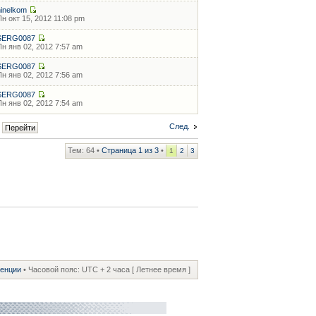
ninelkom
Пн окт 15, 2012 11:08 pm
SERG0087
Пн янв 02, 2012 7:57 am
SERG0087
Пн янв 02, 2012 7:56 am
SERG0087
Пн янв 02, 2012 7:54 am
След.
Тем: 64 •
Страница
1
из
3
•
1
2
3
ренции
• Часовой пояс: UTC + 2 часа [ Летнее время ]