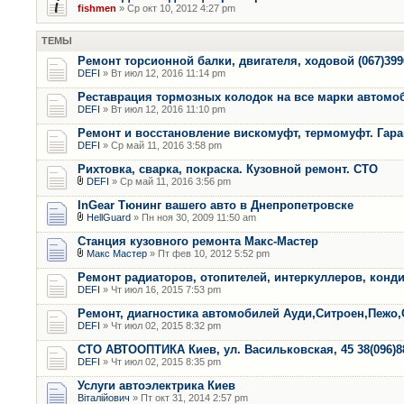
fishmen
» Ср окт 10, 2012 4:27 pm
ТЕМЫ
Ремонт торсионной балки, двигателя, ходовой (067)399
DEFI
» Вт июл 12, 2016 11:14 pm
Реставрация тормозных колодок на все марки автомо
DEFI
» Вт июл 12, 2016 11:10 pm
Ремонт и восстановление вискомуфт, термомуфт. Гара
DEFI
» Ср май 11, 2016 3:58 pm
Рихтовка, сварка, покраска. Кузовной ремонт. СТО
DEFI
» Ср май 11, 2016 3:56 pm
InGear Тюнинг вашего авто в Днепропетровске
HellGuard
» Пн ноя 30, 2009 11:50 am
Станция кузовного ремонта Макс-Мастер
Макс Мастер
» Пт фев 10, 2012 5:52 pm
Ремонт радиаторов, отопителей, интеркуллеров, конд
DEFI
» Чт июл 16, 2015 7:53 pm
Ремонт, диагностика автомобилей Ауди,Ситроен,Пежо,
DEFI
» Чт июл 02, 2015 8:32 pm
СТО АВТООПТИКА Киев, ул. Васильковская, 45 38(096)8
DEFI
» Чт июл 02, 2015 8:35 pm
Услуги автоэлектрика Киев
Віталійович
» Пт окт 31, 2014 2:57 pm