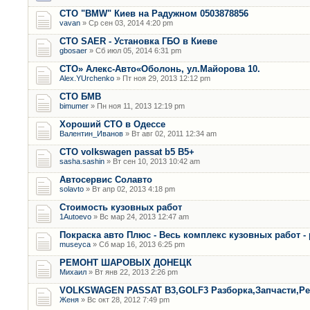
СТО "BMW" Киев на Радужном 0503878856
vavan
» Ср сен 03, 2014 4:20 pm
СТО SAER - Установка ГБО в Киеве
gbosaer
» Сб июл 05, 2014 6:31 pm
СТО» Алекс-Авто«Оболонь, ул.Майорова 10.
Alex.YUrchenko
» Пт ноя 29, 2013 12:12 pm
CТО БМВ
bimumer
» Пн ноя 11, 2013 12:19 pm
Хороший СТО в Одессе
Валентин_Иванов
» Вт авг 02, 2011 12:34 am
СТО volkswagen passat b5 B5+
sasha.sashin
» Вт сен 10, 2013 10:42 am
Автосервис Солавто
solavto
» Вт апр 02, 2013 4:18 pm
Стоимость кузовных работ
1Autoevo
» Вс мар 24, 2013 12:47 am
Покраска авто Плюс - Весь комплекс кузовных работ -
museyca
» Сб мар 16, 2013 6:25 pm
РЕМОНТ ШАРОВЫХ ДОНЕЦК
Михаил
» Вт янв 22, 2013 2:26 pm
VOLKSWAGEN PASSAT B3,GOLF3 Разборка,Запчасти,Р
Женя
» Вс окт 28, 2012 7:49 pm