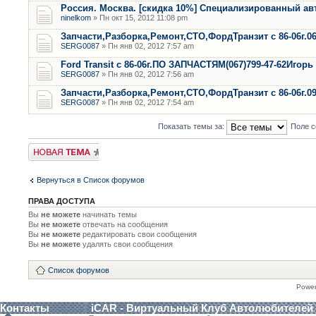
Россия. Москва. [скидка 10%] Специализированный ав
ninelkom
» Пн окт 15, 2012 11:08 pm
Запчасти,Разборка,Ремонт,СТО,ФордТранзит с 86-06г.0
SERG0087
» Пн янв 02, 2012 7:57 am
Ford Transit с 86-06г.ПО ЗАПЧАСТЯМ(067)799-47-62Игорь
SERG0087
» Пн янв 02, 2012 7:56 am
Запчасти,Разборка,Ремонт,СТО,ФордТранзит с 86-06г.0
SERG0087
» Пн янв 02, 2012 7:54 am
Показать темы за:
Поле с
Новая тема
Вернуться в Список форумов
ПРАВА ДОСТУПА
Вы
не можете
начинать темы
Вы
не можете
отвечать на сообщения
Вы
не можете
редактировать свои сообщения
Вы
не можете
удалять свои сообщения
Список форумов
Powe
Контакты
iCAR - Виртуальный Клуб Автолюбителей