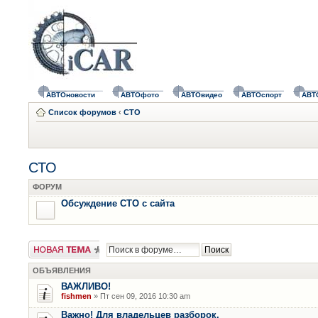
АВТОновости
АВТОфото
АВТОвидео
АВТОспорт
АВТ
Список форумов
‹
СТО
СТО
ФОРУМ
Обсуждение СТО с сайта
Новая тема
ОБЪЯВЛЕНИЯ
ВАЖЛИВО!
fishmen
» Пт сен 09, 2016 10:30 am
Важно! Для владельцев разборок.