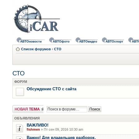
АВТОновости
АВТОфото
АВТОвидео
АВТОспорт
АВТ
Список форумов
‹
СТО
СТО
ФОРУМ
Обсуждение СТО с сайта
Новая тема
ОБЪЯВЛЕНИЯ
ВАЖЛИВО!
fishmen
» Пт сен 09, 2016 10:30 am
Важно! Для владельцев разборок.