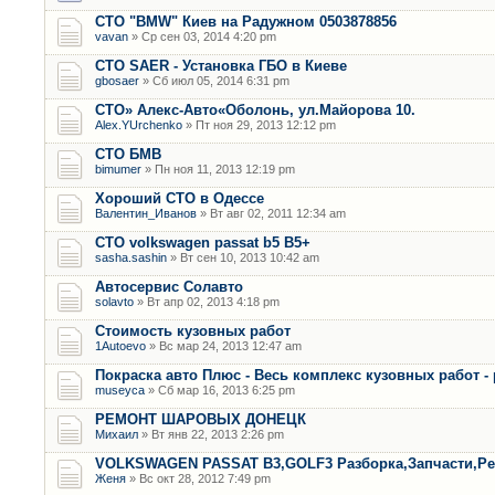
СТО "BMW" Киев на Радужном 0503878856
vavan
» Ср сен 03, 2014 4:20 pm
СТО SAER - Установка ГБО в Киеве
gbosaer
» Сб июл 05, 2014 6:31 pm
СТО» Алекс-Авто«Оболонь, ул.Майорова 10.
Alex.YUrchenko
» Пт ноя 29, 2013 12:12 pm
CТО БМВ
bimumer
» Пн ноя 11, 2013 12:19 pm
Хороший СТО в Одессе
Валентин_Иванов
» Вт авг 02, 2011 12:34 am
СТО volkswagen passat b5 B5+
sasha.sashin
» Вт сен 10, 2013 10:42 am
Автосервис Солавто
solavto
» Вт апр 02, 2013 4:18 pm
Стоимость кузовных работ
1Autoevo
» Вс мар 24, 2013 12:47 am
Покраска авто Плюс - Весь комплекс кузовных работ -
museyca
» Сб мар 16, 2013 6:25 pm
РЕМОНТ ШАРОВЫХ ДОНЕЦК
Михаил
» Вт янв 22, 2013 2:26 pm
VOLKSWAGEN PASSAT B3,GOLF3 Разборка,Запчасти,Р
Женя
» Вс окт 28, 2012 7:49 pm