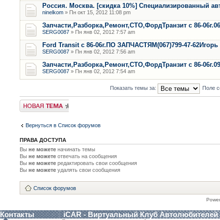
Россия. Москва. [скидка 10%] Специализированный ав
ninelkom
» Пн окт 15, 2012 11:08 pm
Запчасти,Разборка,Ремонт,СТО,ФордТранзит с 86-06г.0
SERG0087
» Пн янв 02, 2012 7:57 am
Ford Transit с 86-06г.ПО ЗАПЧАСТЯМ(067)799-47-62Игорь
SERG0087
» Пн янв 02, 2012 7:56 am
Запчасти,Разборка,Ремонт,СТО,ФордТранзит с 86-06г.0
SERG0087
» Пн янв 02, 2012 7:54 am
Показать темы за:
Поле с
Новая тема
Вернуться в Список форумов
ПРАВА ДОСТУПА
Вы
не можете
начинать темы
Вы
не можете
отвечать на сообщения
Вы
не можете
редактировать свои сообщения
Вы
не можете
удалять свои сообщения
Список форумов
Powe
Контакты
iCAR - Виртуальный Клуб Автолюбителей