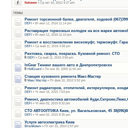
fishmen
» Ср окт 10, 2012 4:27 pm
ТЕМЫ
Ремонт торсионной балки, двигателя, ходовой (067)399
DEFI
» Вт июл 12, 2016 11:14 pm
Реставрация тормозных колодок на все марки автомо
DEFI
» Вт июл 12, 2016 11:10 pm
Ремонт и восстановление вискомуфт, термомуфт. Гара
DEFI
» Ср май 11, 2016 3:58 pm
Рихтовка, сварка, покраска. Кузовной ремонт. СТО
DEFI
» Ср май 11, 2016 3:56 pm
InGear Тюнинг вашего авто в Днепропетровске
HellGuard
» Пн ноя 30, 2009 11:50 am
Станция кузовного ремонта Макс-Мастер
Макс Мастер
» Пт фев 10, 2012 5:52 pm
Ремонт радиаторов, отопителей, интеркуллеров, конд
DEFI
» Чт июл 16, 2015 7:53 pm
Ремонт, диагностика автомобилей Ауди,Ситроен,Пежо,
DEFI
» Чт июл 02, 2015 8:32 pm
СТО АВТООПТИКА Киев, ул. Васильковская, 45 38(096)8
DEFI
» Чт июл 02, 2015 8:35 pm
Услуги автоэлектрика Киев
Віталійович
» Пт окт 31, 2014 2:57 pm