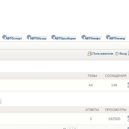
АВТОспорт
АВТОбазар
АВТОразборки
АВТОинфо
АВТОюмор
Пользователи
Вход
ТЕМЫ
СООБЩЕНИЯ
44
149
ОТВЕТЫ
ПРОСМОТРЫ
3
182500