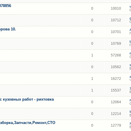
878856
0
10010
0
10712
рова 10.
0
10701
0
10769
1
57268
0
10562
1
16272
1
15537
с кузовных работ - рихтовка
0
12064
0
12214
борка,Запчасти,Ремонт,СТО
0
12779