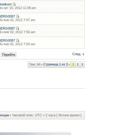
ninelkom
Пн окт 15, 2012 11:08 pm
SERG0087
Пн янв 02, 2012 7:57 am
SERG0087
Пн янв 02, 2012 7:56 am
SERG0087
Пн янв 02, 2012 7:54 am
След.
Тем: 64 •
Страница
1
из
3
•
1
2
3
ренции
• Часовой пояс: UTC + 2 часа [ Летнее время ]