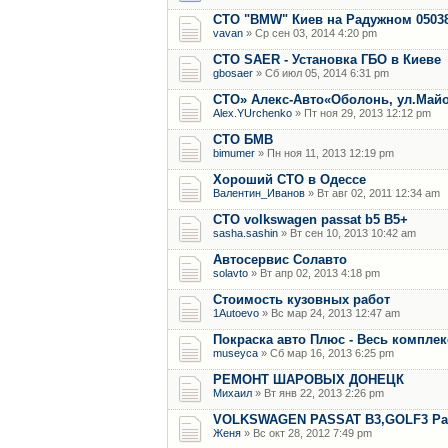
СТО "BMW" Киев на Радужном 0503
vavan
» Ср сен 03, 2014 4:20 pm
СТО SAER - Установка ГБО в Киеве
gbosaer
» Сб июл 05, 2014 6:31 pm
СТО» Алекс-Авто«Оболонь, ул.Майо
Alex.YUrchenko
» Пт ноя 29, 2013 12:12 pm
CТО БМВ
bimumer
» Пн ноя 11, 2013 12:19 pm
Хороший СТО в Одессе
Валентин_Иванов
» Вт авг 02, 2011 12:34 am
СТО volkswagen passat b5 B5+
sasha.sashin
» Вт сен 10, 2013 10:42 am
Автосервис Солавто
solavto
» Вт апр 02, 2013 4:18 pm
Стоимость кузовных работ
1Autoevo
» Вс мар 24, 2013 12:47 am
Покраска авто Плюс - Весь комплек
museyca
» Сб мар 16, 2013 6:25 pm
РЕМОНТ ШАРОВЫХ ДОНЕЦК
Михаил
» Вт янв 22, 2013 2:26 pm
VOLKSWAGEN PASSAT B3,GOLF3 Раз
Женя
» Вс окт 28, 2012 7:49 pm