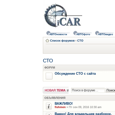
АВТОновости
АВТОфото
АВТОвидео
Список форумов
‹
СТО
СТО
ФОРУМ
Обсуждение СТО с сайта
Новая тема
ОБЪЯВЛЕНИЯ
ВАЖЛИВО!
fishmen
» Пт сен 09, 2016 10:30 am
Важно! Для владельцев разборок.