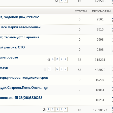
1
2
13
479585
ОТВЕТЫ
ПРОСМОТРЫ
я, ходовой (067)3996502
0
9561
 все марки автомобилей
0
9515
т, термомуфт. Гарантия.
0
9598
ной ремонт. СТО
0
9308
опетровске
1
2
3
4
38
315231
астер
...
1
5
6
7
63
488972
нтеркуллеров, кондиционеров
0
10207
Ауди,Ситроен,Пежо,Опель, др
2
18061
вская, 45 38(096)8836262
0
10251
1
2
3
4
5
43
12598177