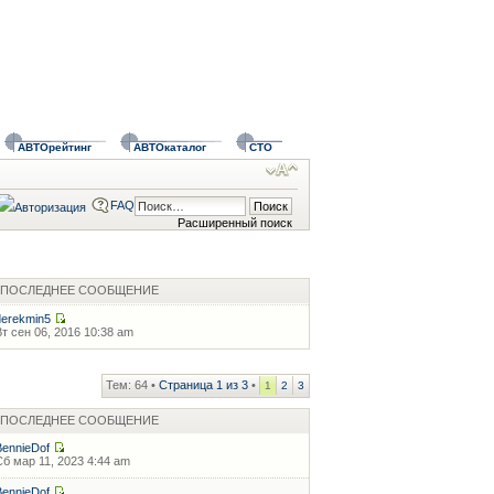
АВТОрейтинг
АВТОкаталог
СТО
FAQ
Расширенный поиск
ПОСЛЕДНЕЕ СООБЩЕНИЕ
derekmin5
Вт сен 06, 2016 10:38 am
Тем: 64 •
Страница
1
из
3
•
1
2
3
ПОСЛЕДНЕЕ СООБЩЕНИЕ
BennieDof
Сб мар 11, 2023 4:44 am
BennieDof