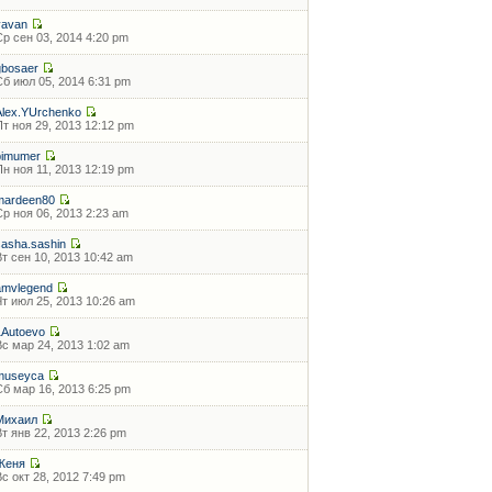
vavan
Ср сен 03, 2014 4:20 pm
gbosaer
Сб июл 05, 2014 6:31 pm
Alex.YUrchenko
Пт ноя 29, 2013 12:12 pm
bimumer
Пн ноя 11, 2013 12:19 pm
mardeen80
Ср ноя 06, 2013 2:23 am
sasha.sashin
Вт сен 10, 2013 10:42 am
amvlegend
Чт июл 25, 2013 10:26 am
1Autoevo
Вс мар 24, 2013 1:02 am
museyca
Сб мар 16, 2013 6:25 pm
Михаил
Вт янв 22, 2013 2:26 pm
Женя
Вс окт 28, 2012 7:49 pm