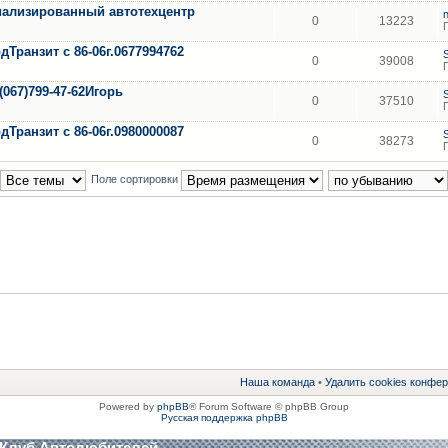
циализированный автотехцентр
0
13223
Транзит с 86-06г.0677994762
0
39008
(067)799-47-62Игорь
0
37510
Транзит с 86-06г.0980000087
0
38273
Поле сортировки
Наша команда
•
Удалить cookies конфе
Powered by
phpBB
® Forum Software © phpBB Group
Русская поддержка phpBB
 Клуб Автолюбителей