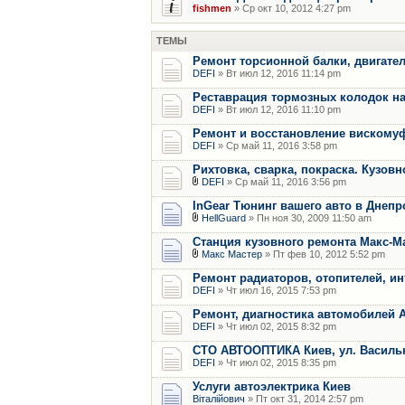
fishmen
» Ср окт 10, 2012 4:27 pm
ТЕМЫ
Ремонт торсионной балки, двигател
DEFI
» Вт июл 12, 2016 11:14 pm
Реставрация тормозных колодок на
DEFI
» Вт июл 12, 2016 11:10 pm
Ремонт и восстановление вискомуф
DEFI
» Ср май 11, 2016 3:58 pm
Рихтовка, сварка, покраска. Кузов
DEFI
» Ср май 11, 2016 3:56 pm
InGear Тюнинг вашего авто в Днепр
HellGuard
» Пн ноя 30, 2009 11:50 am
Станция кузовного ремонта Макс-М
Макс Мастер
» Пт фев 10, 2012 5:52 pm
Ремонт радиаторов, отопителей, и
DEFI
» Чт июл 16, 2015 7:53 pm
Ремонт, диагностика автомобилей 
DEFI
» Чт июл 02, 2015 8:32 pm
СТО АВТООПТИКА Киев, ул. Василько
DEFI
» Чт июл 02, 2015 8:35 pm
Услуги автоэлектрика Киев
Віталійович
» Пт окт 31, 2014 2:57 pm