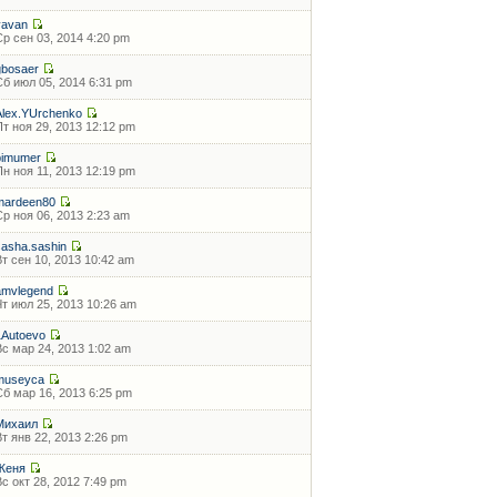
vavan
Ср сен 03, 2014 4:20 pm
gbosaer
Сб июл 05, 2014 6:31 pm
Alex.YUrchenko
Пт ноя 29, 2013 12:12 pm
bimumer
Пн ноя 11, 2013 12:19 pm
mardeen80
Ср ноя 06, 2013 2:23 am
sasha.sashin
Вт сен 10, 2013 10:42 am
amvlegend
Чт июл 25, 2013 10:26 am
1Autoevo
Вс мар 24, 2013 1:02 am
museyca
Сб мар 16, 2013 6:25 pm
Михаил
Вт янв 22, 2013 2:26 pm
Женя
Вс окт 28, 2012 7:49 pm