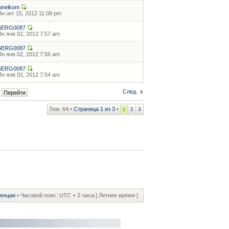
ninelkom
Пн окт 15, 2012 11:08 pm
SERG0087
Пн янв 02, 2012 7:57 am
SERG0087
Пн янв 02, 2012 7:56 am
SERG0087
Пн янв 02, 2012 7:54 am
След.
Тем: 64 •
Страница
1
из
3
•
1
2
3
ренции
• Часовой пояс: UTC + 2 часа [ Летнее время ]