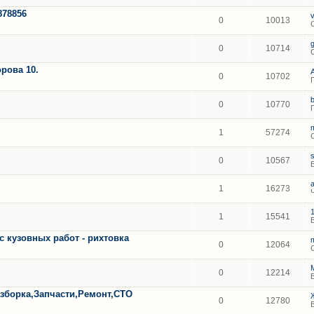
878856
0
10013
0
10714
рова 10.
0
10702
0
10770
1
57274
0
10567
1
16273
1
15541
с кузовных работ - рихтовка
0
12064
0
12214
борка,Запчасти,Ремонт,СТО
0
12780