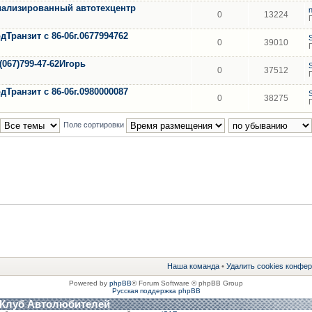
циализированный автотехцентр
0
13224
Транзит с 86-06г.0677994762
0
39010
(067)799-47-62Игорь
0
37512
Транзит с 86-06г.0980000087
0
38275
Поле сортировки
Наша команда
•
Удалить cookies конфе
Powered by
phpBB
® Forum Software © phpBB Group
Русская поддержка phpBB
 Клуб Автолюбителей