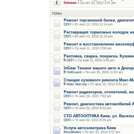
fishmen
» Ср окт 10, 2012 4:27 pm
ТЕМЫ
Ремонт торсионной балки, двигател
DEFI
» Вт июл 12, 2016 11:14 pm
Реставрация тормозных колодок на
DEFI
» Вт июл 12, 2016 11:10 pm
Ремонт и восстановление вискомуф
DEFI
» Ср май 11, 2016 3:58 pm
Рихтовка, сварка, покраска. Кузов
DEFI
» Ср май 11, 2016 3:56 pm
InGear Тюнинг вашего авто в Днепр
HellGuard
» Пн ноя 30, 2009 11:50 am
Станция кузовного ремонта Макс-М
Макс Мастер
» Пт фев 10, 2012 5:52 pm
Ремонт радиаторов, отопителей, и
DEFI
» Чт июл 16, 2015 7:53 pm
Ремонт, диагностика автомобилей 
DEFI
» Чт июл 02, 2015 8:32 pm
СТО АВТООПТИКА Киев, ул. Василько
DEFI
» Чт июл 02, 2015 8:35 pm
Услуги автоэлектрика Киев
Віталійович
» Пт окт 31, 2014 2:57 pm