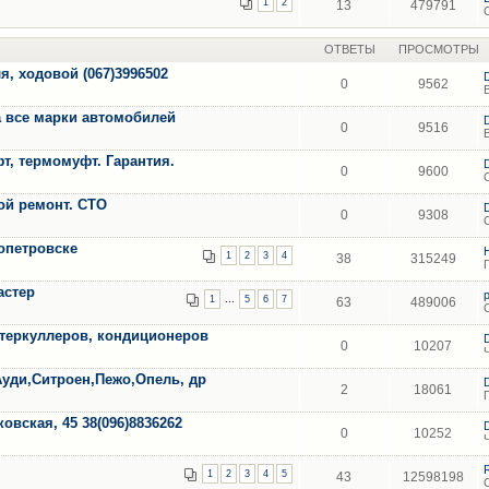
1
2
13
479791
ОТВЕТЫ
ПРОСМОТРЫ
я, ходовой (067)3996502
0
9562
 все марки автомобилей
0
9516
т, термомуфт. Гарантия.
0
9600
ной ремонт. СТО
0
9308
опетровске
1
2
3
4
38
315249
астер
...
1
5
6
7
63
489006
нтеркуллеров, кондиционеров
0
10207
Ауди,Ситроен,Пежо,Опель, др
2
18061
вская, 45 38(096)8836262
0
10252
1
2
3
4
5
43
12598198