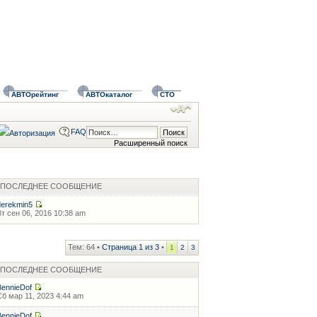
АВТОрейтинг
АВТОкаталог
СТО
FAQ
Расширенный поиск
ПОСЛЕДНЕЕ СООБЩЕНИЕ
derekmin5
Вт сен 06, 2016 10:38 am
Тем: 64 •
Страница
1
из
3
•
1
2
3
ПОСЛЕДНЕЕ СООБЩЕНИЕ
BennieDof
Сб мар 11, 2023 4:44 am
BennieDof