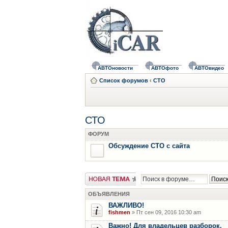
АВТОновости
АВТОфото
АВТОвидео
Список форумов
‹
СТО
СТО
ФОРУМ
Обсуждение СТО с сайта
Новая тема
ОБЪЯВЛЕНИЯ
ВАЖЛИВО!
fishmen
» Пт сен 09, 2016 10:30 am
Важно! Для владельцев разборок.