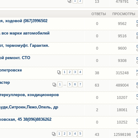
1
2
13
479791
ОТВЕТЫ
ПРОСМОТРЫ
я, ходовой (067)3996502
0
9562
 все марки автомобилей
0
9516
т, термомуфт. Гарантия.
0
9600
ной ремонт. СТО
0
9308
опетровске
1
2
3
4
38
315248
астер
...
1
5
6
7
63
489004
нтеркуллеров, кондиционеров
0
10207
Ауди,Ситроен,Пежо,Опель, др
2
18061
вская, 45 38(096)8836262
0
10252
1
2
3
4
5
43
12598198