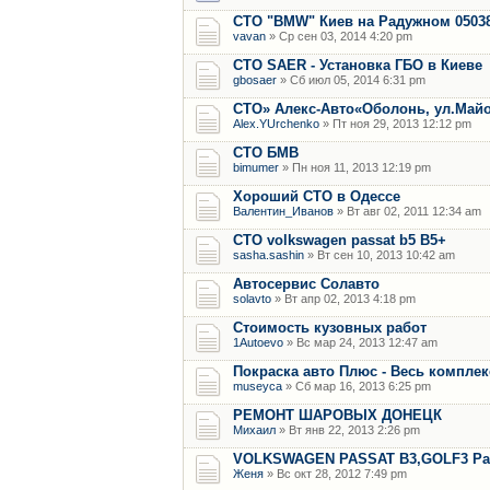
СТО "BMW" Киев на Радужном 0503
vavan
» Ср сен 03, 2014 4:20 pm
СТО SAER - Установка ГБО в Киеве
gbosaer
» Сб июл 05, 2014 6:31 pm
СТО» Алекс-Авто«Оболонь, ул.Майо
Alex.YUrchenko
» Пт ноя 29, 2013 12:12 pm
CТО БМВ
bimumer
» Пн ноя 11, 2013 12:19 pm
Хороший СТО в Одессе
Валентин_Иванов
» Вт авг 02, 2011 12:34 am
СТО volkswagen passat b5 B5+
sasha.sashin
» Вт сен 10, 2013 10:42 am
Автосервис Солавто
solavto
» Вт апр 02, 2013 4:18 pm
Стоимость кузовных работ
1Autoevo
» Вс мар 24, 2013 12:47 am
Покраска авто Плюс - Весь комплек
museyca
» Сб мар 16, 2013 6:25 pm
РЕМОНТ ШАРОВЫХ ДОНЕЦК
Михаил
» Вт янв 22, 2013 2:26 pm
VOLKSWAGEN PASSAT B3,GOLF3 Раз
Женя
» Вс окт 28, 2012 7:49 pm