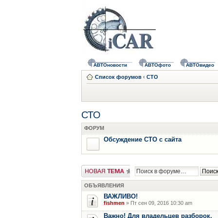
АВТОновости
АВТОфото
АВТОвидео
Список форумов
‹
СТО
СТО
ФОРУМ
Обсуждение СТО с сайта
Новая тема
ОБЪЯВЛЕНИЯ
ВАЖЛИВО!
fishmen
» Пт сен 09, 2016 10:30 am
Важно! Для владельцев разборок.