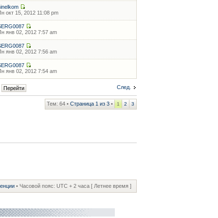
ninelkom
Пн окт 15, 2012 11:08 pm
SERG0087
Пн янв 02, 2012 7:57 am
SERG0087
Пн янв 02, 2012 7:56 am
SERG0087
Пн янв 02, 2012 7:54 am
След.
Тем: 64 •
Страница
1
из
3
•
1
2
3
ренции
• Часовой пояс: UTC + 2 часа [ Летнее время ]