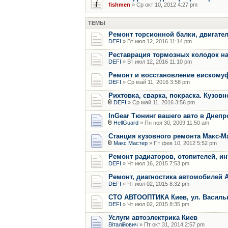
fishmen
» Ср окт 10, 2012 4:27 pm
ТЕМЫ
Ремонт торсионной балки, двигател
DEFI
» Вт июл 12, 2016 11:14 pm
Реставрация тормозных колодок на
DEFI
» Вт июл 12, 2016 11:10 pm
Ремонт и восстановление вискомуф
DEFI
» Ср май 11, 2016 3:58 pm
Рихтовка, сварка, покраска. Кузов
DEFI
» Ср май 11, 2016 3:56 pm
InGear Тюнинг вашего авто в Днепр
HellGuard
» Пн ноя 30, 2009 11:50 am
Станция кузовного ремонта Макс-М
Макс Мастер
» Пт фев 10, 2012 5:52 pm
Ремонт радиаторов, отопителей, и
DEFI
» Чт июл 16, 2015 7:53 pm
Ремонт, диагностика автомобилей 
DEFI
» Чт июл 02, 2015 8:32 pm
СТО АВТООПТИКА Киев, ул. Василько
DEFI
» Чт июл 02, 2015 8:35 pm
Услуги автоэлектрика Киев
Віталійович
» Пт окт 31, 2014 2:57 pm