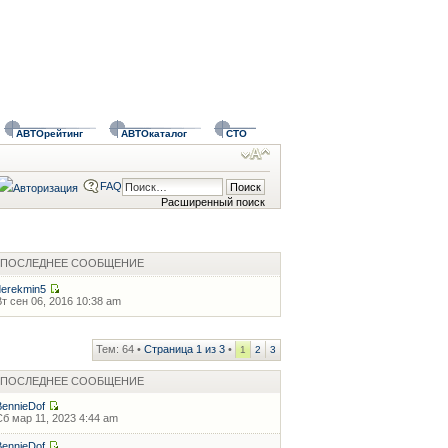
АВТОрейтинг
АВТОкаталог
СТО
FAQ
Расширенный поиск
ПОСЛЕДНЕЕ СООБЩЕНИЕ
derekmin5
Вт сен 06, 2016 10:38 am
Тем: 64 •
Страница
1
из
3
•
1
2
3
ПОСЛЕДНЕЕ СООБЩЕНИЕ
BennieDof
Сб мар 11, 2023 4:44 am
BennieDof