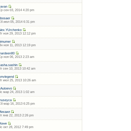
vavan
Ср сен 03, 2014 4:20 pm
gbosaer
Сб июл 05, 2014 6:31 pm
Alex.YUrchenko
Пт ноя 29, 2013 12:12 pm
bimumer
Пн ноя 11, 2013 12:19 pm
mardeen80
Ср ноя 06, 2013 2:23 am
sasha.sashin
Вт сен 10, 2013 10:42 am
amvlegend
Чт июл 25, 2013 10:26 am
1Autoevo
Вс мар 24, 2013 1:02 am
museyca
Сб мар 16, 2013 6:25 pm
Михаил
Вт янв 22, 2013 2:26 pm
Женя
Вс окт 28, 2012 7:49 pm