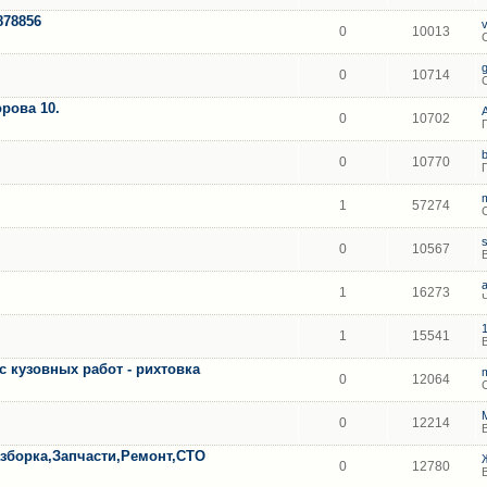
878856
0
10013
0
10714
рова 10.
0
10702
0
10770
1
57274
0
10567
1
16273
1
15541
с кузовных работ - рихтовка
0
12064
0
12214
борка,Запчасти,Ремонт,СТО
0
12780