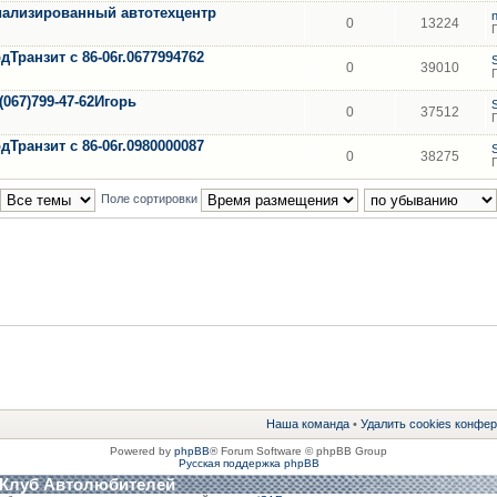
циализированный автотехцентр
0
13224
Транзит с 86-06г.0677994762
0
39010
(067)799-47-62Игорь
0
37512
Транзит с 86-06г.0980000087
0
38275
Поле сортировки
Наша команда
•
Удалить cookies конфе
Powered by
phpBB
® Forum Software © phpBB Group
Русская поддержка phpBB
 Клуб Автолюбителей