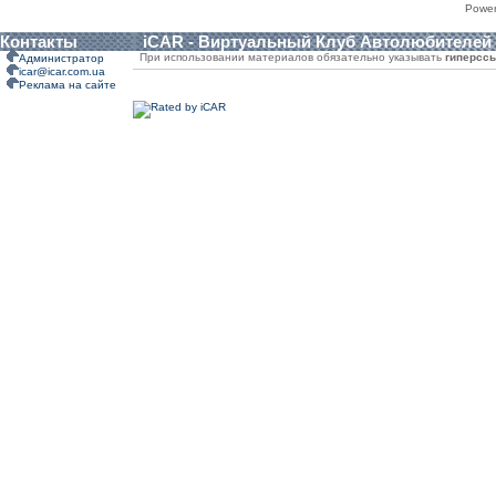
Powe
Контакты
iCAR - Виртуальный Клуб Автолюбителей
При использовании материалов обязательно указывать
гиперсс
Администратор
icar@icar.com.ua
Реклама на сайте