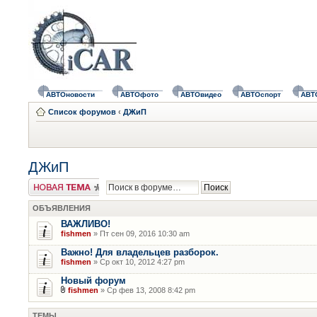
АВТОновости
АВТОфото
АВТОвидео
АВТОспорт
АВТ
Список форумов
‹
ДЖиП
ДЖиП
Новая тема
ОБЪЯВЛЕНИЯ
ВАЖЛИВО!
fishmen
» Пт сен 09, 2016 10:30 am
Важно! Для владельцев разборок.
fishmen
» Ср окт 10, 2012 4:27 pm
Новый форум
fishmen
» Ср фев 13, 2008 8:42 pm
ТЕМЫ