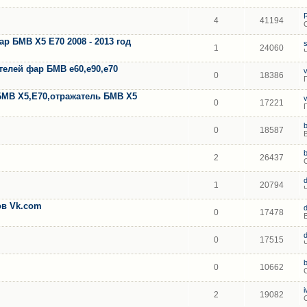
4
41194
 БМВ Х5 Е70 2008 - 2013 год
1
24060
елей фар БМВ е60,е90,е70
0
18386
БМВ Х5,Е70,отражатель БМВ Х5
0
17221
0
18587
2
26437
1
20794
тов Vk.com
0
17478
0
17515
0
10662
2
19082