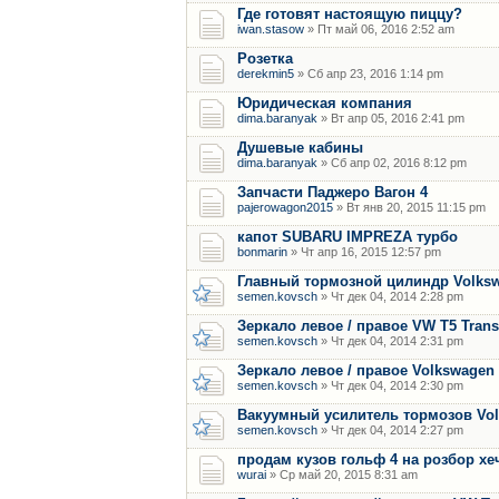
Где готовят настоящую пиццу?
iwan.stasow
» Пт май 06, 2016 2:52 am
Розетка
derekmin5
» Сб апр 23, 2016 1:14 pm
Юридическая компания
dima.baranyak
» Вт апр 05, 2016 2:41 pm
Душевые кабины
dima.baranyak
» Сб апр 02, 2016 8:12 pm
Запчасти Паджеро Вагон 4
pajerowagon2015
» Вт янв 20, 2015 11:15 pm
капот SUBARU IMPREZA турбо
bonmarin
» Чт апр 16, 2015 12:57 pm
Главный тормозной цилиндр Volkswa
semen.kovsch
» Чт дек 04, 2014 2:28 pm
Зеркало левое / правое VW T5 Trans
semen.kovsch
» Чт дек 04, 2014 2:31 pm
Зеркало левое / правое Volkswagen C
semen.kovsch
» Чт дек 04, 2014 2:30 pm
Вакуумный усилитель тормозов Volk
semen.kovsch
» Чт дек 04, 2014 2:27 pm
продам кузов гольф 4 на розбор хе
wurai
» Ср май 20, 2015 8:31 am