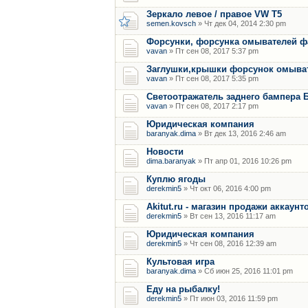
Зеркало левое / правое VW T5
semen.kovsch
» Чт дек 04, 2014 2:30 pm
Форсунки, форсунка омывателей фар
vavan
» Пт сен 08, 2017 5:37 pm
Заглушки,крышки форсунок омыват
vavan
» Пт сен 08, 2017 5:35 pm
Светоотражатель заднего бампера 
vavan
» Пт сен 08, 2017 2:17 pm
Юридическая компания
baranyak.dima
» Вт дек 13, 2016 2:46 am
Новости
dima.baranyak
» Пт апр 01, 2016 10:26 pm
Куплю ягоды
derekmin5
» Чт окт 06, 2016 4:00 pm
Akitut.ru - магазин продажи аккаун
derekmin5
» Вт сен 13, 2016 11:17 am
Юридическая компания
derekmin5
» Чт сен 08, 2016 12:39 am
Культовая игра
baranyak.dima
» Сб июн 25, 2016 11:01 pm
Еду на рыбалку!
derekmin5
» Пт июн 03, 2016 11:59 pm