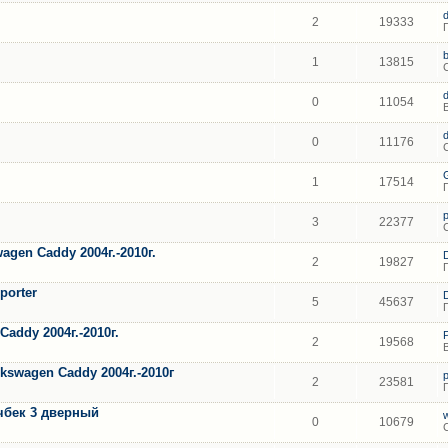
2
19333
1
13815
0
11054
0
11176
1
17514
3
22377
gen Caddy 2004г.-2010г.
2
19827
porter
5
45637
addy 2004г.-2010г.
2
19568
swagen Caddy 2004г.-2010г
2
23581
чбек 3 дверный
0
10679