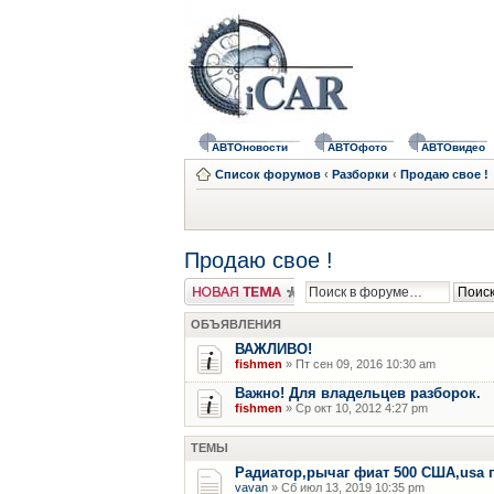
АВТОновости
АВТОфото
АВТОвидео
Список форумов
‹
Разборки
‹
Продаю свое !
Продаю свое !
Новая тема
ОБЪЯВЛЕНИЯ
ВАЖЛИВО!
fishmen
» Пт сен 09, 2016 10:30 am
Важно! Для владельцев разборок.
fishmen
» Ср окт 10, 2012 4:27 pm
ТЕМЫ
Радиатор,рычаг фиат 500 США,usa 
vavan
» Сб июл 13, 2019 10:35 pm