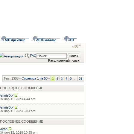
АВТОрейтинг
АВТОкаталог
СТО
FAQ
Расширенный поиск
Тем: 1308 •
Страница
1
из
53
•
...
1
2
3
4
5
53
ПОСЛЕДНЕЕ СООБЩЕНИЕ
BennieDof
Сб мар 11, 2023 4:44 am
BennieDof
Сб мар 11, 2023 8:03 am
ПОСЛЕДНЕЕ СООБЩЕНИЕ
vavan
Сб июл 13, 2019 10:35 pm