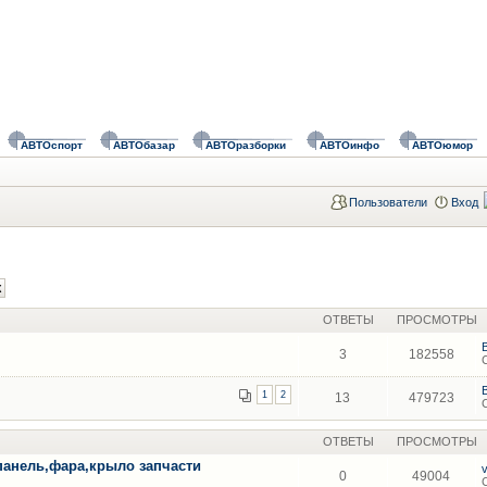
АВТОспорт
АВТОбазар
АВТОразборки
АВТОинфо
АВТОюмор
Пользователи
Вход
ОТВЕТЫ
ПРОСМОТРЫ
3
182558
1
2
13
479723
ОТВЕТЫ
ПРОСМОТРЫ
панель,фара,крыло запчасти
0
49004