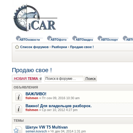
АВТОновости
АВТОфото
АВТОвидео
АВТОспорт
АВТ
Список форумов
‹
Разборки
‹
Продаю свое !
Продаю свое !
Новая тема
ОБЪЯВЛЕНИЯ
ВАЖЛИВО!
fishmen
» Пт сен 09, 2016 10:30 am
Важно! Для владельцев разборок.
fishmen
» Ср окт 10, 2012 4:27 pm
ТЕМЫ
Шатун VW T5 Multivan
semen.kovsch
» Чт дек 04, 2014 1:31 pm