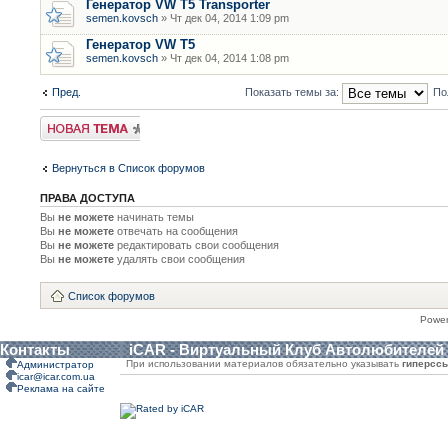
Генератор VW T5 Transporter
semen.kovsch
» Чт дек 04, 2014 1:09 pm
Генератор VW T5
semen.kovsch
» Чт дек 04, 2014 1:08 pm
Пред.
Показать темы за:
По
Новая тема
Вернуться в Список форумов
ПРАВА ДОСТУПА
Вы
не можете
начинать темы
Вы
не можете
отвечать на сообщения
Вы
не можете
редактировать свои сообщения
Вы
не можете
удалять свои сообщения
Список форумов
Powe
Контакты
iCAR - Виртуальный Клуб Автолюбителей
При использовании материалов обязательно указывать
гиперсс
Администратор
icar@icar.com.ua
Реклама на сайте