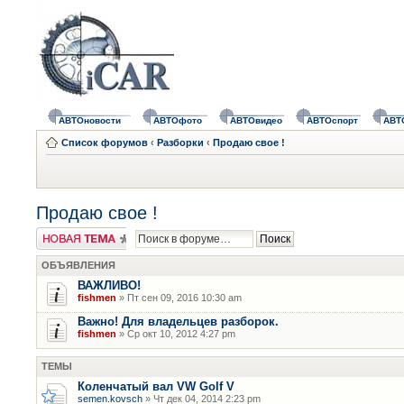
АВТОновости
АВТОфото
АВТОвидео
АВТОспорт
АВТ
Список форумов
‹
Разборки
‹
Продаю свое !
Продаю свое !
Новая тема
ОБЪЯВЛЕНИЯ
ВАЖЛИВО!
fishmen
» Пт сен 09, 2016 10:30 am
Важно! Для владельцев разборок.
fishmen
» Ср окт 10, 2012 4:27 pm
ТЕМЫ
Коленчатый вал VW Golf V
semen.kovsch
» Чт дек 04, 2014 2:23 pm