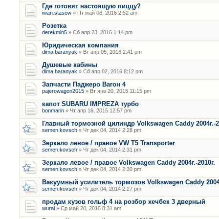
Где готовят настоящую пиццу?
iwan.stasow
» Пт май 06, 2016 2:52 am
Розетка
derekmin5
» Сб апр 23, 2016 1:14 pm
Юридическая компания
dima.baranyak
» Вт апр 05, 2016 2:41 pm
Душевые кабины
dima.baranyak
» Сб апр 02, 2016 8:12 pm
Запчасти Паджеро Вагон 4
pajerowagon2015
» Вт янв 20, 2015 11:15 pm
капот SUBARU IMPREZA турбо
bonmarin
» Чт апр 16, 2015 12:57 pm
Главный тормозной цилиндр Volkswagen Caddy 2004г.-2
semen.kovsch
» Чт дек 04, 2014 2:28 pm
Зеркало левое / правое VW T5 Transporter
semen.kovsch
» Чт дек 04, 2014 2:31 pm
Зеркало левое / правое Volkswagen Caddy 2004г.-2010г.
semen.kovsch
» Чт дек 04, 2014 2:30 pm
Вакуумный усилитель тормозов Volkswagen Caddy 2004г
semen.kovsch
» Чт дек 04, 2014 2:27 pm
продам кузов гольф 4 на розбор хечбек 3 дверный
wurai
» Ср май 20, 2015 8:31 am