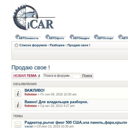
АВТОновости
АВТОфото
АВТОвидео
АВТОспорт
АВТ
Список форумов
‹
Разборки
‹
Продаю свое !
Продаю свое !
Новая тема
ОБЪЯВЛЕНИЯ
ВАЖЛИВО!
fishmen
» Пт сен 09, 2016 10:30 am
Важно! Для владельцев разборок.
fishmen
» Ср окт 10, 2012 4:27 pm
ТЕМЫ
Радиатор,рычаг фиат 500 США,usa панель,фара,крыло
vavan
» Сб июл 13, 2019 10:35 pm