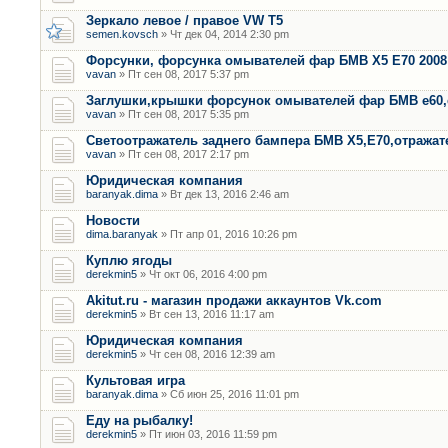
Зеркало левое / правое VW T5
semen.kovsch
» Чт дек 04, 2014 2:30 pm
Форсунки, форсунка омывателей фар БМВ Х5 Е70 2008 
vavan
» Пт сен 08, 2017 5:37 pm
Заглушки,крышки форсунок омывателей фар БМВ е60,
vavan
» Пт сен 08, 2017 5:35 pm
Светоотражатель заднего бампера БМВ Х5,Е70,отража
vavan
» Пт сен 08, 2017 2:17 pm
Юридическая компания
baranyak.dima
» Вт дек 13, 2016 2:46 am
Новости
dima.baranyak
» Пт апр 01, 2016 10:26 pm
Куплю ягоды
derekmin5
» Чт окт 06, 2016 4:00 pm
Akitut.ru - магазин продажи аккаунтов Vk.com
derekmin5
» Вт сен 13, 2016 11:17 am
Юридическая компания
derekmin5
» Чт сен 08, 2016 12:39 am
Культовая игра
baranyak.dima
» Сб июн 25, 2016 11:01 pm
Еду на рыбалку!
derekmin5
» Пт июн 03, 2016 11:59 pm