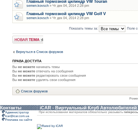
Главный тормозной цилиндр VW Touran
semen.kovsch
» Чт дек 04, 2014 2:28 pm
Главный тормозной цилиндр VW Golf V
semen.kovsch
» Чт дек 04, 2014 2:28 pm
Показать темы за:
Поле с
Новая тема
Вернуться в Список форумов
ПРАВА ДОСТУПА
Вы
не можете
начинать темы
Вы
не можете
отвечать на сообщения
Вы
не можете
редактировать свои сообщения
Вы
не можете
удалять свои сообщения
Список форумов
Powe
Контакты
iCAR - Виртуальный Клуб Автолюбителей
При использовании материалов обязательно указывать
гиперсс
Администратор
icar@icar.com.ua
Реклама на сайте