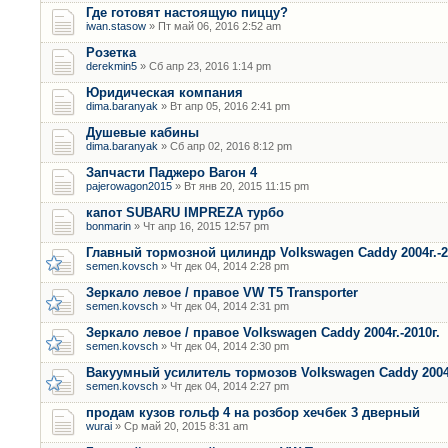
Где готовят настоящую пиццу?
iwan.stasow
» Пт май 06, 2016 2:52 am
Розетка
derekmin5
» Сб апр 23, 2016 1:14 pm
Юридическая компания
dima.baranyak
» Вт апр 05, 2016 2:41 pm
Душевые кабины
dima.baranyak
» Сб апр 02, 2016 8:12 pm
Запчасти Паджеро Вагон 4
pajerowagon2015
» Вт янв 20, 2015 11:15 pm
капот SUBARU IMPREZA турбо
bonmarin
» Чт апр 16, 2015 12:57 pm
Главный тормозной цилиндр Volkswagen Caddy 2004г.-2
semen.kovsch
» Чт дек 04, 2014 2:28 pm
Зеркало левое / правое VW T5 Transporter
semen.kovsch
» Чт дек 04, 2014 2:31 pm
Зеркало левое / правое Volkswagen Caddy 2004г.-2010г.
semen.kovsch
» Чт дек 04, 2014 2:30 pm
Вакуумный усилитель тормозов Volkswagen Caddy 2004г
semen.kovsch
» Чт дек 04, 2014 2:27 pm
продам кузов гольф 4 на розбор хечбек 3 дверный
wurai
» Ср май 20, 2015 8:31 am