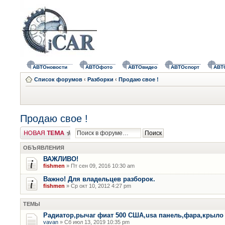
АВТОновости
АВТОфото
АВТОвидео
АВТОспорт
АВТ
Список форумов
‹
Разборки
‹
Продаю свое !
Продаю свое !
Новая тема
ОБЪЯВЛЕНИЯ
ВАЖЛИВО!
fishmen
» Пт сен 09, 2016 10:30 am
Важно! Для владельцев разборок.
fishmen
» Ср окт 10, 2012 4:27 pm
ТЕМЫ
Радиатор,рычаг фиат 500 США,usa панель,фара,крыло
vavan
» Сб июл 13, 2019 10:35 pm