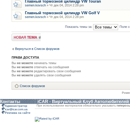
Главный тормозной цилиндр VW Touran
semen.kovsch
» Чт дек 04, 2014 2:28 pm
Главный тормозной цилиндр VW Golf V
semen.kovsch
» Чт дек 04, 2014 2:28 pm
Показать темы за:
Поле с
Новая тема
Вернуться в Список форумов
ПРАВА ДОСТУПА
Вы
не можете
начинать темы
Вы
не можете
отвечать на сообщения
Вы
не можете
редактировать свои сообщения
Вы
не можете
удалять свои сообщения
Список форумов
Powe
Контакты
iCAR - Виртуальный Клуб Автолюбителей
При использовании материалов обязательно указывать
гиперсс
Администратор
icar@icar.com.ua
Реклама на сайте