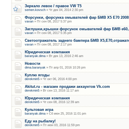
Зеркало левое / правое VW T5
semen.kovsch
» Чт дек 04, 2014 2:30 pm
Форсунки, форсунка омывателей фар БМВ Х5 Е70 2008 
vavan
» Пт сен 08, 2017 5:37 pm
Заглушки,крышки форсунок омывателей фар БМВ е60,
vavan
» Пт сен 08, 2017 5:35 pm
Светоотражатель заднего бампера БМВ Х5,Е70,отража
vavan
» Пт сен 08, 2017 2:17 pm
Юридическая компания
baranyak.dima
» Вт дек 13, 2016 2:46 am
Новости
dima.baranyak
» Пт апр 01, 2016 10:26 pm
Куплю ягоды
derekmin5
» Чт окт 06, 2016 4:00 pm
Akitut.ru - магазин продажи аккаунтов Vk.com
derekmin5
» Вт сен 13, 2016 11:17 am
Юридическая компания
derekmin5
» Чт сен 08, 2016 12:39 am
Культовая игра
baranyak.dima
» Сб июн 25, 2016 11:01 pm
Еду на рыбалку!
derekmin5
» Пт июн 03, 2016 11:59 pm