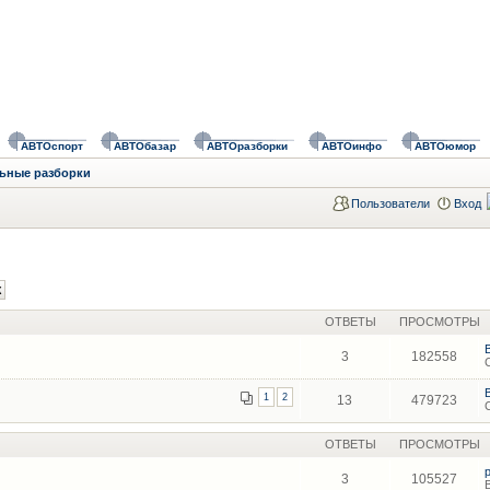
АВТОспорт
АВТОбазар
АВТОразборки
АВТОинфо
АВТОюмор
ьные разборки
Пользователи
Вход
ОТВЕТЫ
ПРОСМОТРЫ
3
182558
1
2
13
479723
ОТВЕТЫ
ПРОСМОТРЫ
3
105527