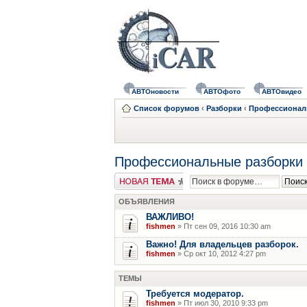
АВТОновости
АВТОфото
АВТОвидео
Список форумов
‹
Разборки
‹
Профессионал
Профессиональные разборки
Новая тема
ОБЪЯВЛЕНИЯ
ВАЖЛИВО!
fishmen
» Пт сен 09, 2016 10:30 am
Важно! Для владельцев разборок.
fishmen
» Ср окт 10, 2012 4:27 pm
ТЕМЫ
Требуется модератор.
fishmen
» Пт июл 30, 2010 9:33 pm