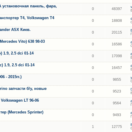
A установочная панель, фара,
0
48397
анспортер Т4, Volkswagen T4
0
18808
lander ASX Киев.
0
20115
ercedes Vito) 638 98-03
0
16586
1.9, 2.5 dci 01-14
0
17098
 1.9, 2.5 dci 01-14
0
16457
 - 2015гг.)
0
9855
orino запчасти б/у, новые
0
9523
 Volkswagen LT 96-06
0
9564
ер (Mercedes Sprinter)
0
9493
1
12775