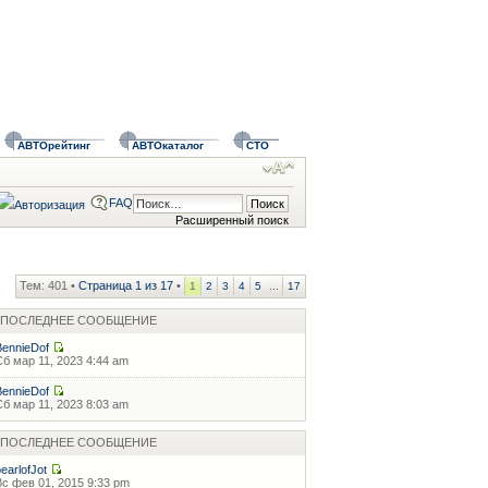
АВТОрейтинг
АВТОкаталог
СТО
FAQ
Расширенный поиск
Тем: 401 •
Страница
1
из
17
•
...
1
2
3
4
5
17
ПОСЛЕДНЕЕ СООБЩЕНИЕ
BennieDof
Сб мар 11, 2023 4:44 am
BennieDof
Сб мар 11, 2023 8:03 am
ПОСЛЕДНЕЕ СООБЩЕНИЕ
pearlofJot
Вс фев 01, 2015 9:33 pm