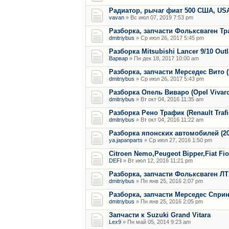
Радиатор, рычаг фиат 500 США, US
vavan
» Вс июл 07, 2019 7:53 pm
Разборка, запчасти Фольксваген Тр
dmitriybus
» Ср июл 26, 2017 5:45 pm
Разборка Mitsubishi Lancer 9/10 Out
Варвар
» Пн дек 18, 2017 10:00 am
Разборка, запчасти Мерседес Вито (M
dmitriybus
» Ср июл 26, 2017 5:43 pm
Разборка Опель Виваро (Opel Vivaro) 
dmitriybus
» Вт окт 04, 2016 11:35 am
Разборка Рено Трафик (Renault Trafic)
dmitriybus
» Вт окт 04, 2016 11:22 am
Разборка японских автомобилей (2006
ya.japanparts
» Ср июл 27, 2016 1:50 pm
Citroen Nemo,Peugeot Bipper,Fiat Fi
DEFI
» Вт июл 12, 2016 11:21 pm
Разборка, запчасти Фольксваген ЛТ
dmitriybus
» Пн янв 25, 2016 2:07 pm
Разборка, запчасти Мерседес Спринт
dmitriybus
» Пн янв 25, 2016 2:05 pm
Запчасти к Suzuki Grand Vitara
Lex9
» Пн май 05, 2014 9:23 am