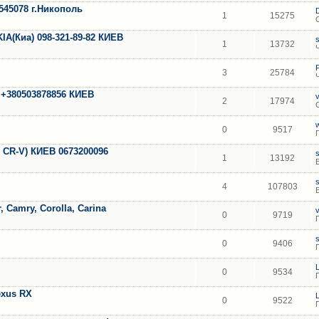
545078 г.Никополь
1
15275
(Киа) 098-321-89-82 КИЕВ
1
13732
3
25784
т.+380503878856 КИЕВ
2
17974
0
9517
 CR-V) КИЕВ 0673200096
1
13192
4
107803
, Camry, Corolla, Carina
0
9719
0
9406
0
9534
exus RX
0
9522