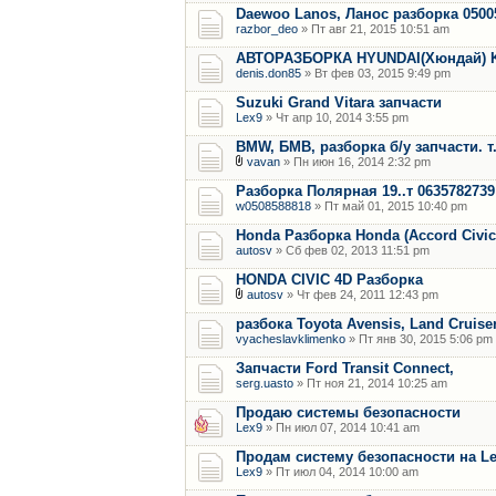
Daewoo Lanos, Ланос разборка 0500
razbor_deo
» Пт авг 21, 2015 10:51 am
АВТОРАЗБОРКА HYUNDAI(Хюндай) KIA
denis.don85
» Вт фев 03, 2015 9:49 pm
Suzuki Grand Vitara запчасти
Lex9
» Чт апр 10, 2014 3:55 pm
BMW, БМВ, разборка б/у запчасти. 
vavan
» Пн июн 16, 2014 2:32 pm
Разборка Полярная 19..т 0635782739
w0508588818
» Пт май 01, 2015 10:40 pm
Honda Разборка Honda (Accord Civic
autosv
» Сб фев 02, 2013 11:51 pm
HONDA CIVIC 4D Разборка
autosv
» Чт фев 24, 2011 12:43 pm
разбока Toyota Avensis, Land Cruiser
vyacheslavklimenko
» Пт янв 30, 2015 5:06 pm
Запчасти Ford Transit Connect,
serg.uasto
» Пт ноя 21, 2014 10:25 am
Продаю системы безопасности
Lex9
» Пн июл 07, 2014 10:41 am
Продам систему безопасности на L
Lex9
» Пт июл 04, 2014 10:00 am