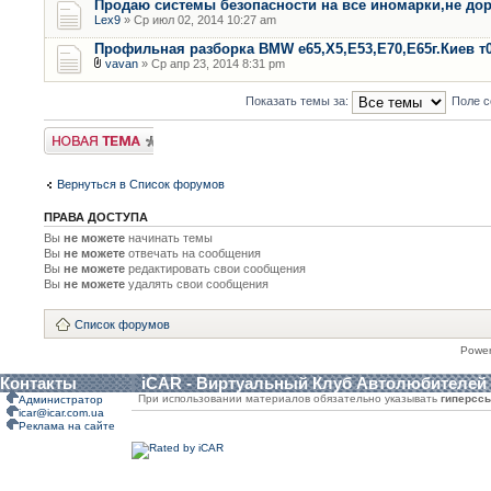
Продаю системы безопасности на все иномарки,не дор
Lex9
» Ср июл 02, 2014 10:27 am
Профильная разборка BMW е65,Х5,Е53,Е70,Е65г.Киев т
vavan
» Ср апр 23, 2014 8:31 pm
Показать темы за:
Поле с
Новая тема
Вернуться в Список форумов
ПРАВА ДОСТУПА
Вы
не можете
начинать темы
Вы
не можете
отвечать на сообщения
Вы
не можете
редактировать свои сообщения
Вы
не можете
удалять свои сообщения
Список форумов
Powe
Контакты
iCAR - Виртуальный Клуб Автолюбителей
При использовании материалов обязательно указывать
гиперсс
Администратор
icar@icar.com.ua
Реклама на сайте