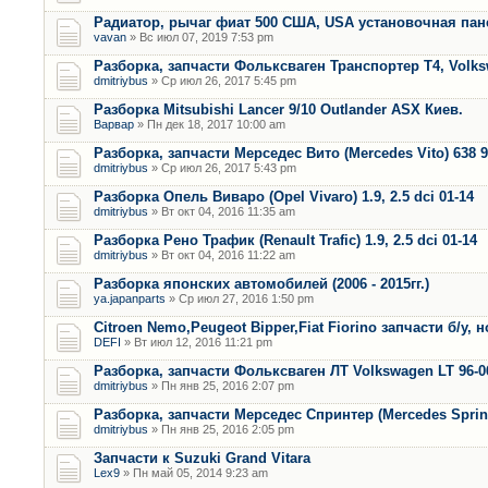
Радиатор, рычаг фиат 500 США, USA установочная пан
vavan
» Вс июл 07, 2019 7:53 pm
Разборка, запчасти Фольксваген Транспортер Т4, Volk
dmitriybus
» Ср июл 26, 2017 5:45 pm
Разборка Mitsubishi Lancer 9/10 Outlander ASX Киев.
Варвар
» Пн дек 18, 2017 10:00 am
Разборка, запчасти Мерседес Вито (Mercedes Vito) 638 9
dmitriybus
» Ср июл 26, 2017 5:43 pm
Разборка Опель Виваро (Opel Vivaro) 1.9, 2.5 dci 01-14
dmitriybus
» Вт окт 04, 2016 11:35 am
Разборка Рено Трафик (Renault Trafic) 1.9, 2.5 dci 01-14
dmitriybus
» Вт окт 04, 2016 11:22 am
Разборка японских автомобилей (2006 - 2015гг.)
ya.japanparts
» Ср июл 27, 2016 1:50 pm
Citroen Nemo,Peugeot Bipper,Fiat Fiorino запчасти б/у, 
DEFI
» Вт июл 12, 2016 11:21 pm
Разборка, запчасти Фольксваген ЛТ Volkswagen LT 96-0
dmitriybus
» Пн янв 25, 2016 2:07 pm
Разборка, запчасти Мерседес Спринтер (Mercedes Sprint
dmitriybus
» Пн янв 25, 2016 2:05 pm
Запчасти к Suzuki Grand Vitara
Lex9
» Пн май 05, 2014 9:23 am