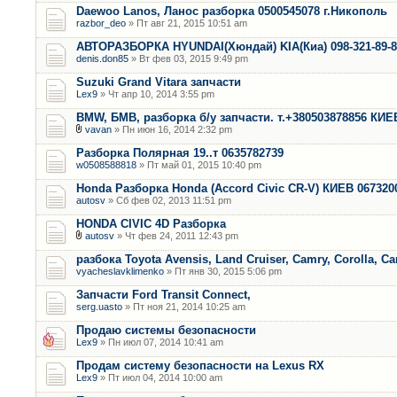
Daewoo Lanos, Ланос разборка 0500545078 г.Никополь
razbor_deo
» Пт авг 21, 2015 10:51 am
АВТОРАЗБОРКА HYUNDAI(Хюндай) KIA(Киа) 098-321-89-
denis.don85
» Вт фев 03, 2015 9:49 pm
Suzuki Grand Vitara запчасти
Lex9
» Чт апр 10, 2014 3:55 pm
BMW, БМВ, разборка б/у запчасти. т.+380503878856 КИЕ
vavan
» Пн июн 16, 2014 2:32 pm
Разборка Полярная 19..т 0635782739
w0508588818
» Пт май 01, 2015 10:40 pm
Honda Разборка Honda (Accord Civic CR-V) КИЕВ 067320
autosv
» Сб фев 02, 2013 11:51 pm
HONDA CIVIC 4D Разборка
autosv
» Чт фев 24, 2011 12:43 pm
разбока Toyota Avensis, Land Cruiser, Camry, Corolla, Ca
vyacheslavklimenko
» Пт янв 30, 2015 5:06 pm
Запчасти Ford Transit Connect,
serg.uasto
» Пт ноя 21, 2014 10:25 am
Продаю системы безопасности
Lex9
» Пн июл 07, 2014 10:41 am
Продам систему безопасности на Lexus RX
Lex9
» Пт июл 04, 2014 10:00 am