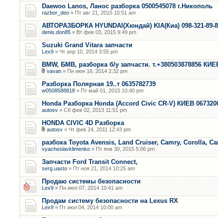
Daewoo Lanos, Ланос разборка 0500545078 г.Никополь
razbor_deo
» Пт авг 21, 2015 10:51 am
АВТОРАЗБОРКА HYUNDAI(Хюндай) KIA(Киа) 098-321-89-
denis.don85
» Вт фев 03, 2015 9:49 pm
Suzuki Grand Vitara запчасти
Lex9
» Чт апр 10, 2014 3:55 pm
BMW, БМВ, разборка б/у запчасти. т.+380503878856 КИЕ
vavan
» Пн июн 16, 2014 2:32 pm
Разборка Полярная 19..т 0635782739
w0508588818
» Пт май 01, 2015 10:40 pm
Honda Разборка Honda (Accord Civic CR-V) КИЕВ 067320
autosv
» Сб фев 02, 2013 11:51 pm
HONDA CIVIC 4D Разборка
autosv
» Чт фев 24, 2011 12:43 pm
разбока Toyota Avensis, Land Cruiser, Camry, Corolla, Ca
vyacheslavklimenko
» Пт янв 30, 2015 5:06 pm
Запчасти Ford Transit Connect,
serg.uasto
» Пт ноя 21, 2014 10:25 am
Продаю системы безопасности
Lex9
» Пн июл 07, 2014 10:41 am
Продам систему безопасности на Lexus RX
Lex9
» Пт июл 04, 2014 10:00 am