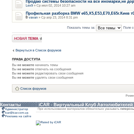
Продаю системы безопасности на все иномарки,не дор
Lex9
» Ср июл 02, 2014 10:27 am
Профильная разборка BMW е65,Х5,Е53,Е70,Е65г.Киев т
vavan
» Ср апр 23, 2014 8:31 pm
Показать темы за:
Поле с
Новая тема
Вернуться в Список форумов
ПРАВА ДОСТУПА
Вы
не можете
начинать темы
Вы
не можете
отвечать на сообщения
Вы
не можете
редактировать свои сообщения
Вы
не можете
удалять свои сообщения
Список форумов
Powe
Контакты
iCAR - Виртуальный Клуб Автолюбителей
При использовании материалов обязательно указывать
гиперсс
Администратор
icar@icar.com.ua
Реклама на сайте