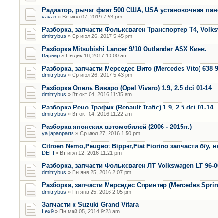
Радиатор, рычаг фиат 500 США, USA установочная пан
vavan
» Вс июл 07, 2019 7:53 pm
Разборка, запчасти Фольксваген Транспортер Т4, Volk
dmitriybus
» Ср июл 26, 2017 5:45 pm
Разборка Mitsubishi Lancer 9/10 Outlander ASX Киев.
Варвар
» Пн дек 18, 2017 10:00 am
Разборка, запчасти Мерседес Вито (Mercedes Vito) 638 9
dmitriybus
» Ср июл 26, 2017 5:43 pm
Разборка Опель Виваро (Opel Vivaro) 1.9, 2.5 dci 01-14
dmitriybus
» Вт окт 04, 2016 11:35 am
Разборка Рено Трафик (Renault Trafic) 1.9, 2.5 dci 01-14
dmitriybus
» Вт окт 04, 2016 11:22 am
Разборка японских автомобилей (2006 - 2015гг.)
ya.japanparts
» Ср июл 27, 2016 1:50 pm
Citroen Nemo,Peugeot Bipper,Fiat Fiorino запчасти б/у, 
DEFI
» Вт июл 12, 2016 11:21 pm
Разборка, запчасти Фольксваген ЛТ Volkswagen LT 96-0
dmitriybus
» Пн янв 25, 2016 2:07 pm
Разборка, запчасти Мерседес Спринтер (Mercedes Sprint
dmitriybus
» Пн янв 25, 2016 2:05 pm
Запчасти к Suzuki Grand Vitara
Lex9
» Пн май 05, 2014 9:23 am