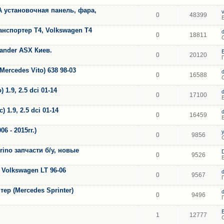
A установочная панель, фара,
0
48399
анспортер Т4, Volkswagen T4
0
18811
lander ASX Киев.
0
20120
ercedes Vito) 638 98-03
0
16588
1.9, 2.5 dci 01-14
0
17100
 1.9, 2.5 dci 01-14
0
16459
 - 2015гг.)
0
9856
orino запчасти б/у, новые
0
9526
 Volkswagen LT 96-06
0
9567
ер (Mercedes Sprinter)
0
9496
1
12777