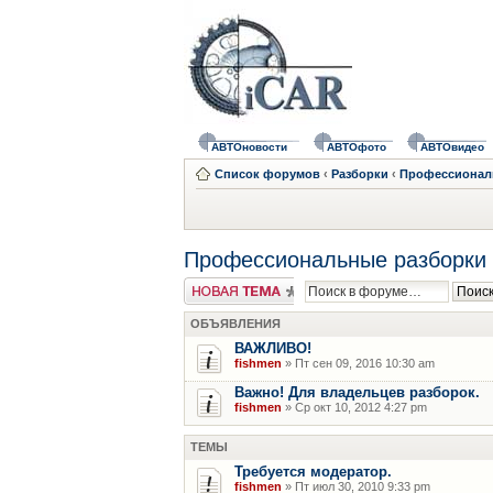
АВТОновости
АВТОфото
АВТОвидео
Список форумов
‹
Разборки
‹
Профессионал
Профессиональные разборки
Новая тема
ОБЪЯВЛЕНИЯ
ВАЖЛИВО!
fishmen
» Пт сен 09, 2016 10:30 am
Важно! Для владельцев разборок.
fishmen
» Ср окт 10, 2012 4:27 pm
ТЕМЫ
Требуется модератор.
fishmen
» Пт июл 30, 2010 9:33 pm