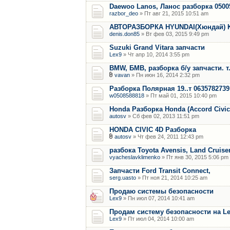
Daewoo Lanos, Ланос разборка 0500
razbor_deo
» Пт авг 21, 2015 10:51 am
АВТОРАЗБОРКА HYUNDAI(Хюндай) KIA
denis.don85
» Вт фев 03, 2015 9:49 pm
Suzuki Grand Vitara запчасти
Lex9
» Чт апр 10, 2014 3:55 pm
BMW, БМВ, разборка б/у запчасти. 
vavan
» Пн июн 16, 2014 2:32 pm
Разборка Полярная 19..т 0635782739
w0508588818
» Пт май 01, 2015 10:40 pm
Honda Разборка Honda (Accord Civic
autosv
» Сб фев 02, 2013 11:51 pm
HONDA CIVIC 4D Разборка
autosv
» Чт фев 24, 2011 12:43 pm
разбока Toyota Avensis, Land Cruiser
vyacheslavklimenko
» Пт янв 30, 2015 5:06 pm
Запчасти Ford Transit Connect,
serg.uasto
» Пт ноя 21, 2014 10:25 am
Продаю системы безопасности
Lex9
» Пн июл 07, 2014 10:41 am
Продам систему безопасности на L
Lex9
» Пт июл 04, 2014 10:00 am