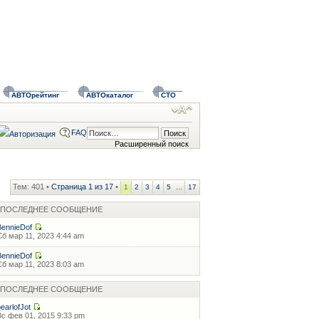
АВТОрейтинг
АВТОкаталог
СТО
FAQ
Расширенный поиск
Тем: 401 •
Страница
1
из
17
•
...
1
2
3
4
5
17
ПОСЛЕДНЕЕ СООБЩЕНИЕ
BennieDof
Сб мар 11, 2023 4:44 am
BennieDof
Сб мар 11, 2023 8:03 am
ПОСЛЕДНЕЕ СООБЩЕНИЕ
pearlofJot
Вс фев 01, 2015 9:33 pm