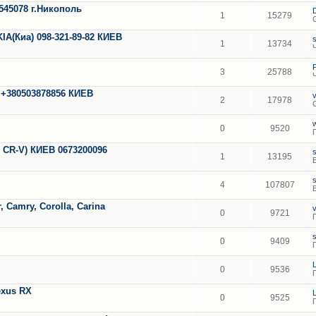
545078 г.Никополь
1
15279
(Киа) 098-321-89-82 КИЕВ
1
13734
3
25788
т.+380503878856 КИЕВ
2
17978
0
9520
 CR-V) КИЕВ 0673200096
1
13195
4
107807
, Camry, Corolla, Carina
0
9721
0
9409
0
9536
exus RX
0
9525