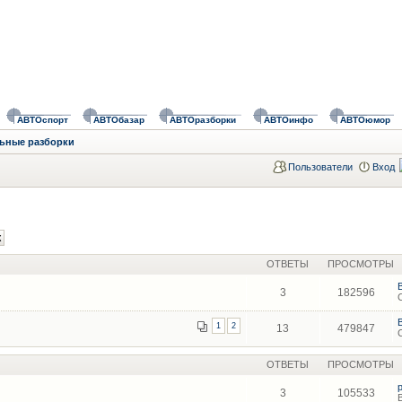
АВТОспорт
АВТОбазар
АВТОразборки
АВТОинфо
АВТОюмор
ьные разборки
Пользователи
Вход
ОТВЕТЫ
ПРОСМОТРЫ
3
182596
1
2
13
479847
ОТВЕТЫ
ПРОСМОТРЫ
3
105533