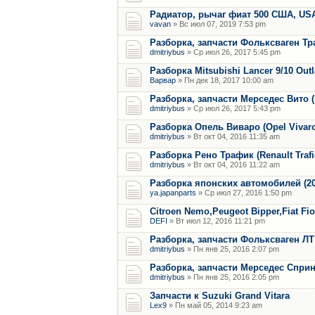
Радиатор, рычаг фиат 500 США, US
vavan
» Вс июл 07, 2019 7:53 pm
Разборка, запчасти Фольксваген Тр
dmitriybus
» Ср июл 26, 2017 5:45 pm
Разборка Mitsubishi Lancer 9/10 Out
Варвар
» Пн дек 18, 2017 10:00 am
Разборка, запчасти Мерседес Вито (M
dmitriybus
» Ср июл 26, 2017 5:43 pm
Разборка Опель Виваро (Opel Vivaro) 
dmitriybus
» Вт окт 04, 2016 11:35 am
Разборка Рено Трафик (Renault Trafic)
dmitriybus
» Вт окт 04, 2016 11:22 am
Разборка японских автомобилей (2006
ya.japanparts
» Ср июл 27, 2016 1:50 pm
Citroen Nemo,Peugeot Bipper,Fiat Fi
DEFI
» Вт июл 12, 2016 11:21 pm
Разборка, запчасти Фольксваген ЛТ
dmitriybus
» Пн янв 25, 2016 2:07 pm
Разборка, запчасти Мерседес Спринт
dmitriybus
» Пн янв 25, 2016 2:05 pm
Запчасти к Suzuki Grand Vitara
Lex9
» Пн май 05, 2014 9:23 am