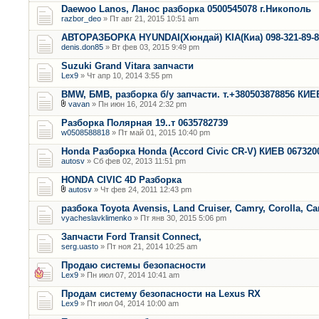
Daewoo Lanos, Ланос разборка 0500545078 г.Никополь
razbor_deo
» Пт авг 21, 2015 10:51 am
АВТОРАЗБОРКА HYUNDAI(Хюндай) KIA(Киа) 098-321-89-
denis.don85
» Вт фев 03, 2015 9:49 pm
Suzuki Grand Vitara запчасти
Lex9
» Чт апр 10, 2014 3:55 pm
BMW, БМВ, разборка б/у запчасти. т.+380503878856 КИЕ
vavan
» Пн июн 16, 2014 2:32 pm
Разборка Полярная 19..т 0635782739
w0508588818
» Пт май 01, 2015 10:40 pm
Honda Разборка Honda (Accord Civic CR-V) КИЕВ 067320
autosv
» Сб фев 02, 2013 11:51 pm
HONDA CIVIC 4D Разборка
autosv
» Чт фев 24, 2011 12:43 pm
разбока Toyota Avensis, Land Cruiser, Camry, Corolla, Ca
vyacheslavklimenko
» Пт янв 30, 2015 5:06 pm
Запчасти Ford Transit Connect,
serg.uasto
» Пт ноя 21, 2014 10:25 am
Продаю системы безопасности
Lex9
» Пн июл 07, 2014 10:41 am
Продам систему безопасности на Lexus RX
Lex9
» Пт июл 04, 2014 10:00 am