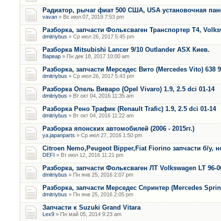
Радиатор, рычаг фиат 500 США, USA установочная пан
vavan
» Вс июл 07, 2019 7:53 pm
Разборка, запчасти Фольксваген Транспортер Т4, Volk
dmitriybus
» Ср июл 26, 2017 5:45 pm
Разборка Mitsubishi Lancer 9/10 Outlander ASX Киев.
Варвар
» Пн дек 18, 2017 10:00 am
Разборка, запчасти Мерседес Вито (Mercedes Vito) 638 9
dmitriybus
» Ср июл 26, 2017 5:43 pm
Разборка Опель Виваро (Opel Vivaro) 1.9, 2.5 dci 01-14
dmitriybus
» Вт окт 04, 2016 11:35 am
Разборка Рено Трафик (Renault Trafic) 1.9, 2.5 dci 01-14
dmitriybus
» Вт окт 04, 2016 11:22 am
Разборка японских автомобилей (2006 - 2015гг.)
ya.japanparts
» Ср июл 27, 2016 1:50 pm
Citroen Nemo,Peugeot Bipper,Fiat Fiorino запчасти б/у, 
DEFI
» Вт июл 12, 2016 11:21 pm
Разборка, запчасти Фольксваген ЛТ Volkswagen LT 96-0
dmitriybus
» Пн янв 25, 2016 2:07 pm
Разборка, запчасти Мерседес Спринтер (Mercedes Sprint
dmitriybus
» Пн янв 25, 2016 2:05 pm
Запчасти к Suzuki Grand Vitara
Lex9
» Пн май 05, 2014 9:23 am