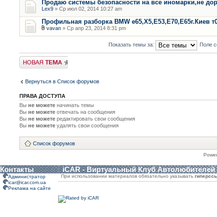
Продаю системы безопасности на все иномарки,не дор
Lex9
» Ср июл 02, 2014 10:27 am
Профильная разборка BMW е65,Х5,Е53,Е70,Е65г.Киев т
vavan
» Ср апр 23, 2014 8:31 pm
Показать темы за:
Поле с
Новая тема
Вернуться в Список форумов
ПРАВА ДОСТУПА
Вы
не можете
начинать темы
Вы
не можете
отвечать на сообщения
Вы
не можете
редактировать свои сообщения
Вы
не можете
удалять свои сообщения
Список форумов
Powe
Контакты
iCAR - Виртуальный Клуб Автолюбителей
При использовании материалов обязательно указывать
гиперсс
Администратор
icar@icar.com.ua
Реклама на сайте