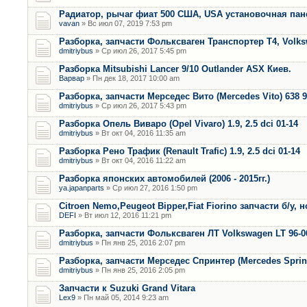
Радиатор, рычаг фиат 500 США, USA установочная пан
vavan
» Вс июл 07, 2019 7:53 pm
Разборка, запчасти Фольксваген Транспортер Т4, Volk
dmitriybus
» Ср июл 26, 2017 5:45 pm
Разборка Mitsubishi Lancer 9/10 Outlander ASX Киев.
Варвар
» Пн дек 18, 2017 10:00 am
Разборка, запчасти Мерседес Вито (Mercedes Vito) 638 9
dmitriybus
» Ср июл 26, 2017 5:43 pm
Разборка Опель Виваро (Opel Vivaro) 1.9, 2.5 dci 01-14
dmitriybus
» Вт окт 04, 2016 11:35 am
Разборка Рено Трафик (Renault Trafic) 1.9, 2.5 dci 01-14
dmitriybus
» Вт окт 04, 2016 11:22 am
Разборка японских автомобилей (2006 - 2015гг.)
ya.japanparts
» Ср июл 27, 2016 1:50 pm
Citroen Nemo,Peugeot Bipper,Fiat Fiorino запчасти б/у, 
DEFI
» Вт июл 12, 2016 11:21 pm
Разборка, запчасти Фольксваген ЛТ Volkswagen LT 96-0
dmitriybus
» Пн янв 25, 2016 2:07 pm
Разборка, запчасти Мерседес Спринтер (Mercedes Sprint
dmitriybus
» Пн янв 25, 2016 2:05 pm
Запчасти к Suzuki Grand Vitara
Lex9
» Пн май 05, 2014 9:23 am