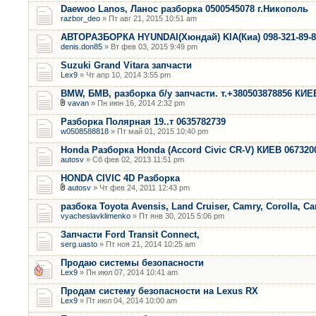
Daewoo Lanos, Ланос разборка 0500545078 г.Никополь
razbor_deo
» Пт авг 21, 2015 10:51 am
АВТОРАЗБОРКА HYUNDAI(Хюндай) KIA(Киа) 098-321-89-
denis.don85
» Вт фев 03, 2015 9:49 pm
Suzuki Grand Vitara запчасти
Lex9
» Чт апр 10, 2014 3:55 pm
BMW, БМВ, разборка б/у запчасти. т.+380503878856 КИЕ
vavan
» Пн июн 16, 2014 2:32 pm
Разборка Полярная 19..т 0635782739
w0508588818
» Пт май 01, 2015 10:40 pm
Honda Разборка Honda (Accord Civic CR-V) КИЕВ 067320
autosv
» Сб фев 02, 2013 11:51 pm
HONDA CIVIC 4D Разборка
autosv
» Чт фев 24, 2011 12:43 pm
разбока Toyota Avensis, Land Cruiser, Camry, Corolla, Ca
vyacheslavklimenko
» Пт янв 30, 2015 5:06 pm
Запчасти Ford Transit Connect,
serg.uasto
» Пт ноя 21, 2014 10:25 am
Продаю системы безопасности
Lex9
» Пн июл 07, 2014 10:41 am
Продам систему безопасности на Lexus RX
Lex9
» Пт июл 04, 2014 10:00 am