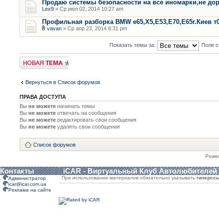
Продаю системы безопасности на все иномарки,не дор
Lex9
» Ср июл 02, 2014 10:27 am
Профильная разборка BMW е65,Х5,Е53,Е70,Е65г.Киев т
vavan
» Ср апр 23, 2014 8:31 pm
Показать темы за:
Поле с
Новая тема
Вернуться в Список форумов
ПРАВА ДОСТУПА
Вы
не можете
начинать темы
Вы
не можете
отвечать на сообщения
Вы
не можете
редактировать свои сообщения
Вы
не можете
удалять свои сообщения
Список форумов
Powe
Контакты
iCAR - Виртуальный Клуб Автолюбителей
При использовании материалов обязательно указывать
гиперсс
Администратор
icar@icar.com.ua
Реклама на сайте