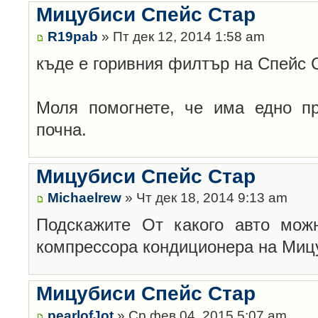
Мицубиси Спейс Стар
R19pab
» Пт дек 12, 2014 1:58 am
къде е горивния филтър на Спейс 
Моля помогнете, че има едно пр
почна.
Мицубиси Спейс Стар
Michaelrew
» Чт дек 18, 2014 9:13 am
Подскажите От какого авто мож
компрессора кондиционера на Мицуб
Мицубиси Спейс Стар
pearlofJot
» Ср фев 04, 2015 5:07 am