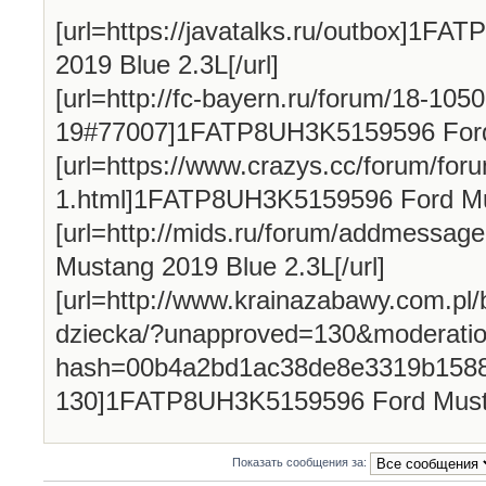
[url=https://javatalks.ru/outbox]
2019 Blue 2.3L[/url]
[url=http://fc-bayern.ru/forum/18-1050
19#77007]1FATP8UH3K5159596 Ford M
[url=https://www.crazys.cc/forum/for
1.html]1FATP8UH3K5159596 Ford Mus
[url=http://mids.ru/forum/addmess
Mustang 2019 Blue 2.3L[/url]
[url=http://www.krainazabawy.com.pl
dziecka/?unapproved=130&moderatio
hash=00b4a2bd1ac38de8e3319b158
130]1FATP8UH3K5159596 Ford Mustan
Показать сообщения за: