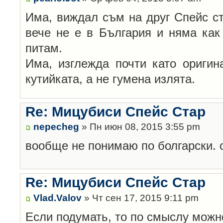
Има, виждал съм на друг Спейс ста
вече не е в България и няма как 
питам.
Има, изглежда почти като оригин
кутийката, а не гумена излята.
Re: Мицубиси Спейс Стар
nepecheg
» Пн июн 08, 2015 3:55 pm
вообще не понимаю по болгарски. 
Re: Мицубиси Спейс Стар
Vlad.Valov
» Чт сен 17, 2015 9:11 pm
Если подумать, то по смыслу можн