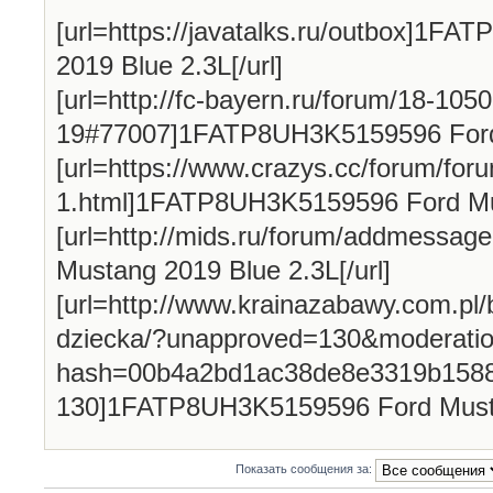
[url=https://javatalks.ru/outbox]
2019 Blue 2.3L[/url]
[url=http://fc-bayern.ru/forum/18-1050
19#77007]1FATP8UH3K5159596 Ford M
[url=https://www.crazys.cc/forum/for
1.html]1FATP8UH3K5159596 Ford Mus
[url=http://mids.ru/forum/addmess
Mustang 2019 Blue 2.3L[/url]
[url=http://www.krainazabawy.com.pl
dziecka/?unapproved=130&moderatio
hash=00b4a2bd1ac38de8e3319b158
130]1FATP8UH3K5159596 Ford Mustan
Показать сообщения за: