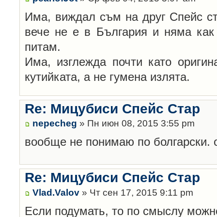
Има, виждал съм на друг Спейс ста
вече не е в България и няма как 
питам.
Има, изглежда почти като оригин
кутийката, а не гумена излята.
Re: Мицубиси Спейс Стар
nepecheg
» Пн июн 08, 2015 3:55 pm
вообще не понимаю по болгарски. 
Re: Мицубиси Спейс Стар
Vlad.Valov
» Чт сен 17, 2015 9:11 pm
Если подумать, то по смыслу можн