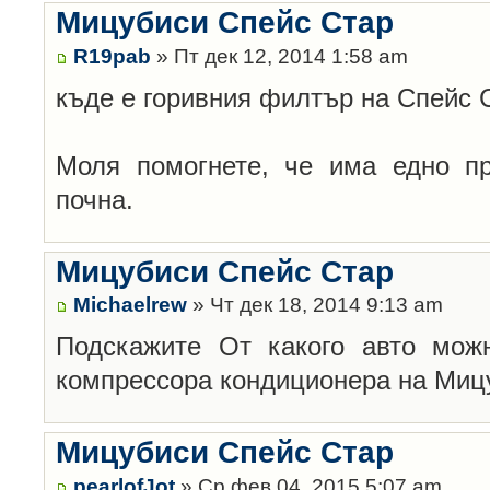
Мицубиси Спейс Стар
R19pab
» Пт дек 12, 2014 1:58 am
къде е горивния филтър на Спейс 
Моля помогнете, че има едно пр
почна.
Мицубиси Спейс Стар
Michaelrew
» Чт дек 18, 2014 9:13 am
Подскажите От какого авто мож
компрессора кондиционера на Мицуб
Мицубиси Спейс Стар
pearlofJot
» Ср фев 04, 2015 5:07 am