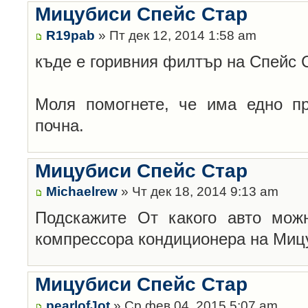
Мицубиси Спейс Стар
R19pab
» Пт дек 12, 2014 1:58 am
къде е горивния филтър на Спейс 
Моля помогнете, че има едно пр
почна.
Мицубиси Спейс Стар
Michaelrew
» Чт дек 18, 2014 9:13 am
Подскажите От какого авто мож
компрессора кондиционера на Мицуб
Мицубиси Спейс Стар
pearlofJot
» Ср фев 04, 2015 5:07 am