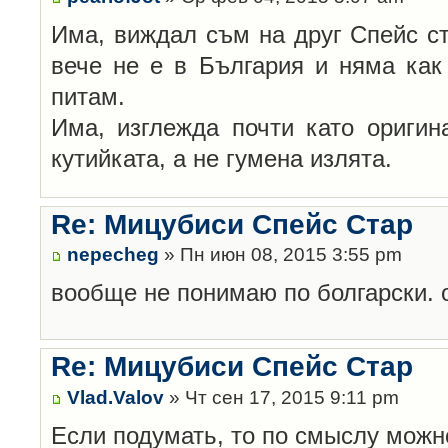
Има, виждал съм на друг Спейс ста
вече не е в България и няма как 
питам.
Има, изглежда почти като оригин
кутийката, а не гумена излята.
Re: Мицубиси Спейс Стар
nepecheg
» Пн июн 08, 2015 3:55 pm
вообще не понимаю по болгарски. 
Re: Мицубиси Спейс Стар
Vlad.Valov
» Чт сен 17, 2015 9:11 pm
Если подумать, то по смыслу можн