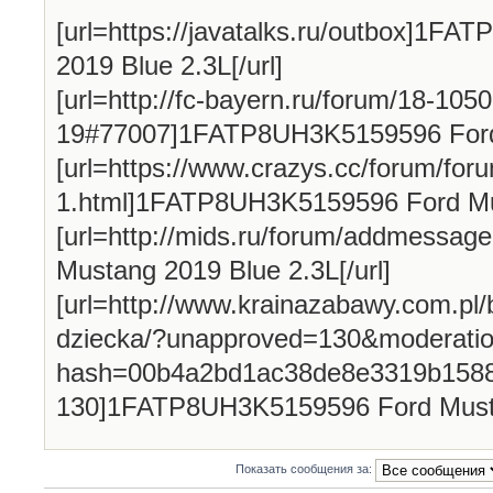
[url=https://javatalks.ru/outbox]
2019 Blue 2.3L[/url]
[url=http://fc-bayern.ru/forum/18-1050
19#77007]1FATP8UH3K5159596 Ford M
[url=https://www.crazys.cc/forum/for
1.html]1FATP8UH3K5159596 Ford Mus
[url=http://mids.ru/forum/addmess
Mustang 2019 Blue 2.3L[/url]
[url=http://www.krainazabawy.com.pl
dziecka/?unapproved=130&moderatio
hash=00b4a2bd1ac38de8e3319b158
130]1FATP8UH3K5159596 Ford Mustan
Показать сообщения за: