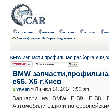
АВТОновости
АВТОфото
АВТОвидео
АВТОспорт
АВТ
Список форумов
‹
Разборки
‹
Ищу запчасть
BMW запчасти,профильная разборка е39,е38
Ответить
BMW запчасти,профильная 
е65, Х5 г.Киев
vavan
» Пн июл 14, 2014 3:50 pm
Запчасти на BMW Е-39, Е-38, Е
Автомобили ездили по европейски