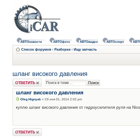
АВТОновости
АВТОфото
АВТОвидео
АВТОспорт
АВТ
Список форумов
‹
Разборки
‹
Ищу запчасть
шланг високого давления
Ответить
шланг високого давления
Oleg.Hignyak
» Сб ноя 01, 2014 2:02 pm
куплю шланг високого давления от гидроусилителя руля на Niss
Ответить