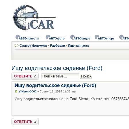
АВТОновости
АВТОфото
АВТОвидео
АВТОспорт
АВТ
Список форумов
‹
Разборки
‹
Ищу запчасть
Ищу водительское сиденье (Ford)
Ответить
Ищу водительское сиденье (Ford)
Vikkon.OOO
» Ср ноя 19, 2014 11:39 am
Ищу водительское сиденье на Ford Sierra. Константин 067566748
Ответить