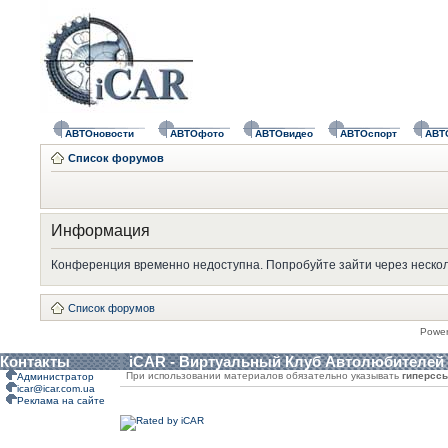
АВТОновости
АВТОфото
АВТОвидео
АВТОспорт
АВТ
Список форумов
Информация
Конференция временно недоступна. Попробуйте зайти через нескол
Список форумов
Powe
Контакты
iCAR - Виртуальный Клуб Автолюбителей
При использовании материалов обязательно указывать
гиперсс
Администратор
icar@icar.com.ua
Реклама на сайте