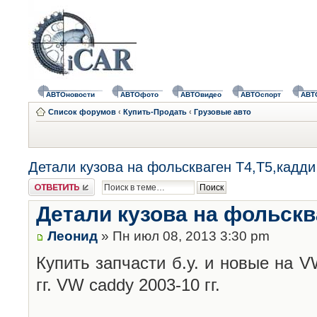
АВТОновости
АВТОфото
АВТОвидео
АВТОспорт
АВТ
Список форумов
‹
Купить-Продать
‹
Грузовые авто
Детали кузова на фольскваген Т4,Т5,кадди
Ответить
Детали кузова на фольскв
Леонид
» Пн июл 08, 2013 3:30 pm
Купить запчасти б.у. и новые на V
гг. VW caddy 2003-10 гг.