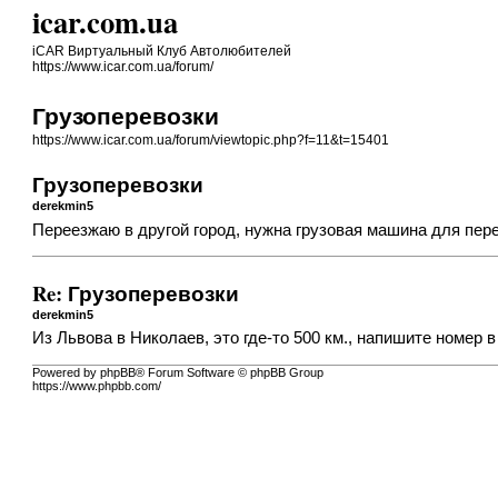
icar.com.ua
iCAR Виртуальный Клуб Автолюбителей
https://www.icar.com.ua/forum/
Грузоперевозки
https://www.icar.com.ua/forum/viewtopic.php?f=11&t=15401
Грузоперевозки
derekmin5
Переезжаю в другой город, нужна грузовая машина для пере
Re: Грузоперевозки
derekmin5
Из Львова в Николаев, это где-то 500 км., напишите номер 
Powered by phpBB® Forum Software © phpBB Group
https://www.phpbb.com/