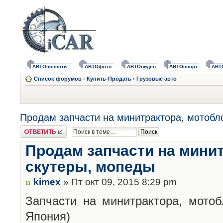
АВТОновости
АВТОфото
АВТОвидео
АВТОспорт
АВТ
Список форумов
‹
Купить-Продать
‹
Грузовые авто
Продам запчасти на минитрактора, мотобл
Ответить
Продам запчасти на минит
скутеры, мопеды
kimex
» Пт окт 09, 2015 8:29 pm
Запчасти на минитрактора, мотоб
Япония)