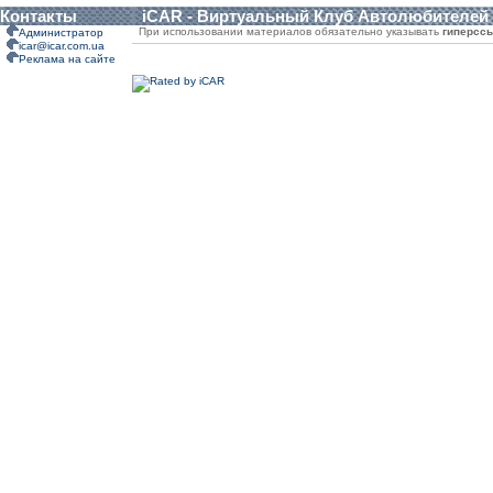
Контакты
iCAR - Виртуальный Клуб Автолюбителей
При использовании материалов обязательно указывать
гиперсс
Администратор
icar@icar.com.ua
Реклама на сайте