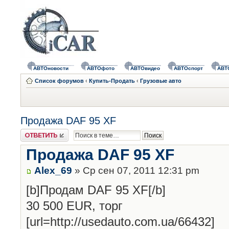
АВТОновости
АВТОфото
АВТОвидео
АВТОспорт
АВТ
Список форумов
‹
Купить-Продать
‹
Грузовые авто
Продажа DAF 95 XF
Ответить
Продажа DAF 95 XF
Alex_69
» Ср сен 07, 2011 12:31 pm
[b]Продам DAF 95 XF[/b]
30 500 EUR, торг
[url=http://usedauto.com.ua/66432]