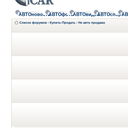
АВТОновости
АВТОфото
АВТОвидео
АВТОспорт
АВ
Список форумов
‹
Купить-Продать
‹
Не авто продажа