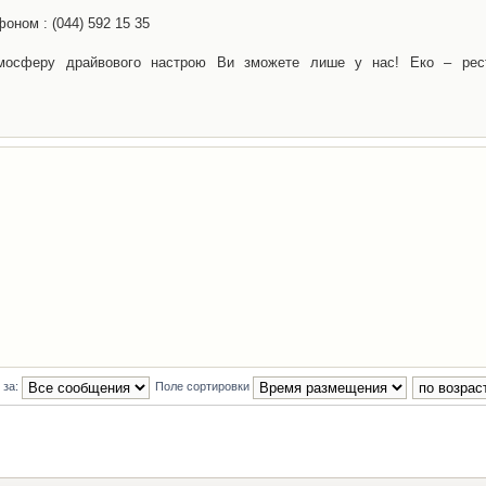
оном : (044) 592 15 35
тмосферу драйвового настрою Ви зможете лише у нас! Еко – рес
 за:
Поле сортировки