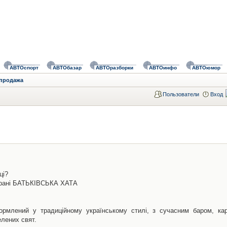
АВТОспорт
АВТОбазар
АВТОразборки
АВТОинфо
АВТОюмор
 продажа
Пользователи
Вход
ці?
торані БАТЬКІВСЬКА ХАТА
ормлений у традиційному українському стилі, з сучасним баром, кар
елених свят.