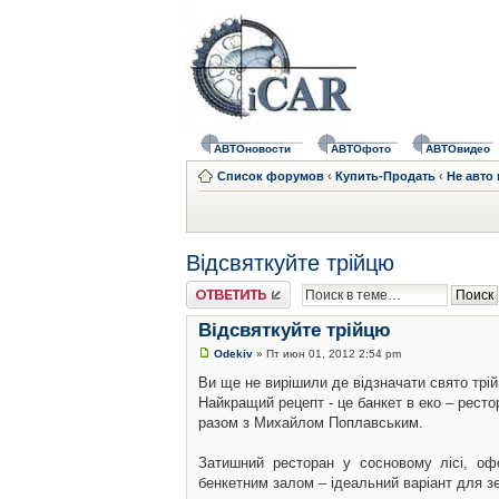
АВТОновости
АВТОфото
АВТОвидео
Список форумов
‹
Купить-Продать
‹
Не авто
Відсвяткуйте трійцю
Ответить
Відсвяткуйте трійцю
Odekiv
» Пт июн 01, 2012 2:54 pm
Ви ще не вирішили де відзначати свято трій
Найкращий рецепт - це банкет в еко – рес
разом з Михайлом Поплавським.
Затишний ресторан у сосновому лісі, оф
бенкетним залом – ідеальний варіант для з