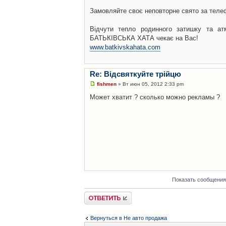
Замовляйте своє неповторне свято за телеф
Відчути тепло родинного затишку та а
БАТЬКІВСЬКА ХАТА чекає на Вас!
www.batkivskahata.com
Re: Відсвяткуйте трійцю
fishmen
» Вт июн 05, 2012 2:33 pm
Может хватит ? сколько можно рекламы ?
Показать сообщения
Ответить
Вернуться в Не авто продажа