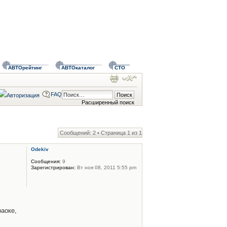
АВТОрейтинг
АВТОкаталог
СТО
FAQ
Расширенный поиск
Сообщений: 2 • Страница
1
из
1
Odekiv
Сообщения:
9
Зарегистрирован:
Вт ноя 08, 2011 5:55 pm
аоке,