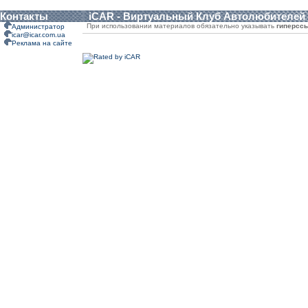
Контакты
iCAR - Виртуальный Клуб Автолюбителей
При использовании материалов обязательно указывать
гиперсс
Администратор
icar@icar.com.ua
Реклама на сайте