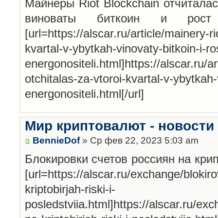
Майнеры Riot Blockchain отчиталас
виноваты биткоин и рост
[url=https://alscar.ru/article/mainery-r
kvartal-v-ybytkah-vinovaty-bitkoin-i-r
energonositeli.html]https://alscar.ru/a
otchitalas-za-vtoroi-kvartal-v-ybytkah-
energonositeli.html[/url]
Мир криптовалют - новости
BennieDof
» Ср фев 22, 2023 5:03 am
Блокировки счетов россиян на кри
[url=https://alscar.ru/exchange/blokir
kriptobirjah-riski-i-
posledstviia.html]https://alscar.ru/ex