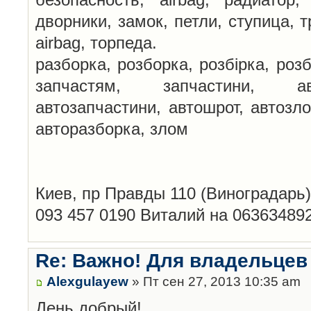
дворники, замок, петли, ступица, т
airbag, торпеда.
разборка, розборка, розбірка, розб
запчастям, запчастини, авт
автозапчастини, автошрот, автозло
авторазборка, злом
Киев, пр Правды 110 (Виноградарь)
093 457 0190 Виталий на 06363489
Re: Важно! Для владельцев
Alexgulayew
» Пт сен 27, 2013 10:35 am
День добрый!