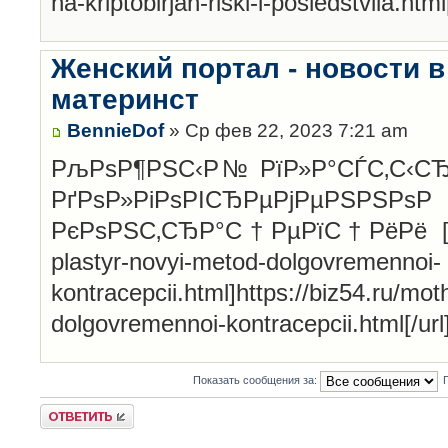
na-kriptobirjah-riski-i-posledstviia.html[
Женский портал - новости в
материнст
BennieDof
» Ср фев 22, 2023 7:21 am
РљРѕР¶РЅС‹Р№ РїР»Р°СЃС‚С‹СЂ
РґРѕР»РіРѕРІСЂ
РєРѕРЅС‚СЂР°С†РµРїС†РёРё [url=ht
plastyr-novyi-metod-dolgovremennoi-
kontracepcii.html]https://biz54.ru/mot
dolgovremennoi-kontracepcii.html[/url
Показать сообщения за:
Ответить