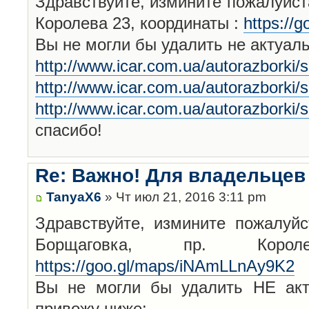
Здравствуйте, измините пожалуйста
Королева 23, координаты :
https://
Вы не могли бы удалить не актуал
http://www.icar.com.ua/autorazborki/
http://www.icar.com.ua/autorazborki/
http://www.icar.com.ua/autorazborki/
спасибо!
Re: Важно! Для владельцев
TanyaX6
» Чт июл 21, 2016 3:11 pm
Здравствуйте, измините пожалуйс
Борщаговка, пр. Корол
https://goo.gl/maps/iNAmLLnAy9K2
Вы не могли бы удалить НЕ акт
привожу ниже: