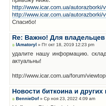
http://www.icar.com.ua/autorazborki/
http://www.icar.com.ua/autorazborki/
Спасибо!
Re: Важно! Для владельцев
lAmatoryl
» Пт окт 18, 2019 12:23 pm
удалите нашу информацию. склад
актуальны!
http://www.icar.com.ua/forum/viewt
Новости биткоина и других
BennieDof
» Ср ноя 23, 2022 4:09 am