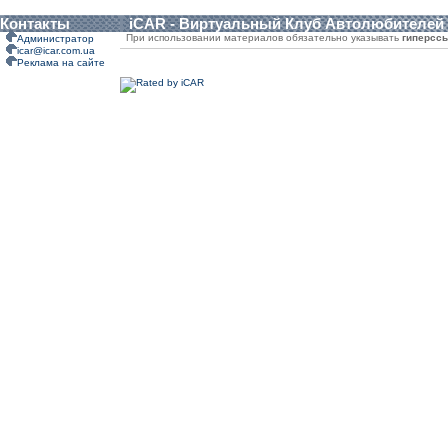
Контакты
iCAR - Виртуальный Клуб Автолюбителей
При использовании материалов обязательно указывать
гиперсс
Администратор
icar@icar.com.ua
Реклама на сайте