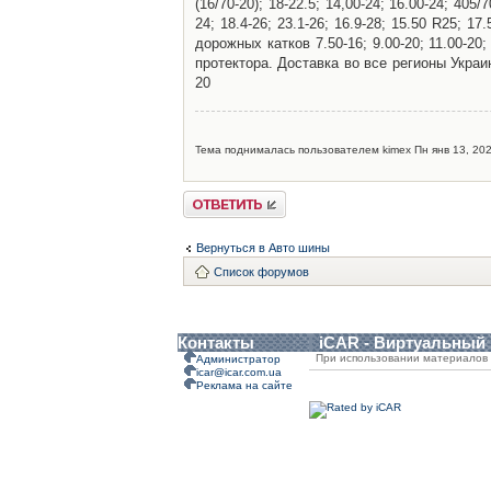
(16/70-20); 18-22.5; 14,00-24; 16.00-24; 405/7
24; 18.4-26; 23.1-26; 16.9-28; 15.50 R25; 1
дорожных катков 7.50-16; 9.00-20; 11.00-20
протектора. Доставка во все регионы Украины
20
Тема поднималась пользователем kimex Пн янв 13, 202
Ответить
Вернуться в Авто шины
Список форумов
Контакты
iCAR - Виртуальный
При использовании материалов 
Администратор
icar@icar.com.ua
Реклама на сайте