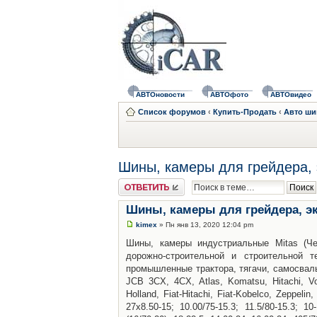
АВТОновости
АВТОфото
АВТОвидео
Список форумов
‹
Купить-Продать
‹
Авто ш
Шины, камеры для грейдера, э
Ответить
Шины, камеры для грейдера, экс
kimex
» Пн янв 13, 2020 12:04 pm
Шины, камеры индустриальные Mitas (Чехи
дорожно-строительной и строительной те
промышленные трактора, тягачи, самосвалы
JCB 3CX, 4CX, Atlas, Komatsu, Hitachi, Vo
Holland, Fiat-Hitachi, Fiat-Kobelco, Zeppeli
27х8.50-15; 10.00/75-15.3; 11.5/80-15.3; 10