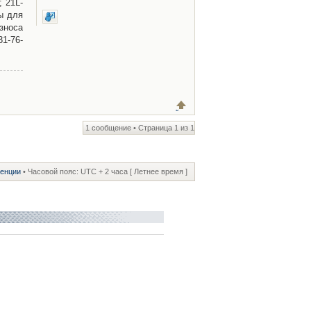
; 21L-
ны для
износа
31-76-
1 сообщение • Страница
1
из
1
ренции
• Часовой пояс: UTC + 2 часа [ Летнее время ]