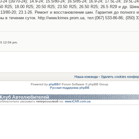
0-24 (16/70-24); 14.9-24; 15.5/80-24; 16.5/85-24; 16.9-24; 17.5L-24; 19.5L-24
7.50 R25; 18.00 R25; 20.50 R25; 23.50 R25; 26.50 R25; 26.5 R29 и др. Ши
; 13/80-20; 23.1-26. Ремонт и восстановление шин. Гарантия до полного 
 в течении суток. http://www.kimex.prom.ua, тел:(067) 533-86-86; (050) 3
0 12:04 pm.
Наша команда
•
Удалить cookies конфе
Powered by
phpBB
® Forum Software © phpBB Group
Русская поддержка phpBB
 Клуб Автолюбителей
обязательно указывать
гиперссылкой
на:
www.iCAR.com.ua