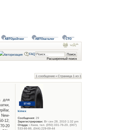
АВТОрейтинг
АВТОкаталог
СТО
FAQ
Расширенный поиск
1 сообщение • Страница
1
из
1
a для
атки,
llar,
kimex
, New-
Сообщения:
29
50-12;
Зарегистрирован:
Вт сен 28, 2010 1:32 pm
Откуда:
г.Киев, тел. (050) 331-76-20, (067)
/70-20
533-86-86, (044) 229-09-44