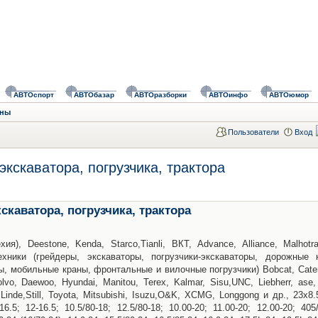
АВТОспорт
АВТОбазар
АВТОразборки
АВТОинфо
АВТОюмор
ины
Пользователи
Вход
кскаватора, погрузчика, трактора
каватора, погрузчика, трактора
я), Deestone, Kenda, Starco,Tianli, ВКТ, Advance, Alliance, Malhotr
хники (грейдеры, экскаваторы, погрузчики-экскаваторы, дорожные к
, мобильные краны, фронтальные и вилочные погрузчики) Bobcat, Caterpi
lvo, Daewoo, Hyundai, Manitou, Terex, Kalmar, Sisu,UNC, Liebherr, ase
n, Linde,Still, Toyota, Mitsubishi, Isuzu,O&K, XCMG, Longgong и др., 23х8.
-16.5; 12-16.5; 10.5/80-18; 12.5/80-18; 10.00-20; 11.00-20; 12.00-20; 405