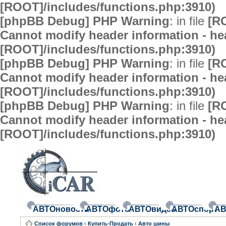
[ROOT]/includes/functions.php:3910)
[phpBB Debug] PHP Warning
: in file
[R
Cannot modify header information - hea
[ROOT]/includes/functions.php:3910)
[phpBB Debug] PHP Warning
: in file
[R
Cannot modify header information - hea
[ROOT]/includes/functions.php:3910)
[phpBB Debug] PHP Warning
: in file
[R
Cannot modify header information - hea
[ROOT]/includes/functions.php:3910)
АВТОновости
АВТОфото
АВТОвидео
АВТОспорт
АВ
Список форумов
‹
Купить-Продать
‹
Авто шины