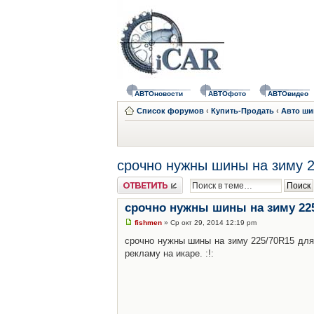
АВТОновости
АВТОфото
АВТОвидео
Список форумов
‹
Купить-Продать
‹
Авто ш
срочно нужны шины на зиму 2
Ответить
срочно нужны шины на зиму 225
fishmen
» Ср окт 29, 2014 12:19 pm
срочно нужны шины на зиму 225/70R15 для
рекламу на икаре. :!: