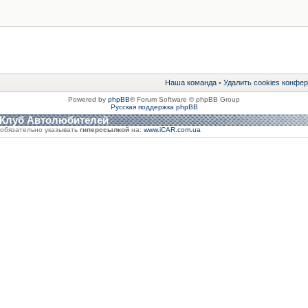
Наша команда
•
Удалить cookies конфе
Powered by
phpBB
® Forum Software © phpBB Group
Русская поддержка phpBB
 Клуб Автолюбителей
обязательно указывать
гиперссылкой
на:
www.iCAR.com.ua