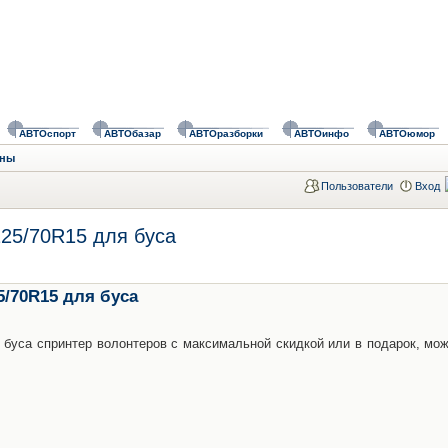
АВТОспорт
АВТОбазар
АВТОразборки
АВТОинфо
АВТОюмор
ины
Пользователи
Вход
25/70R15 для буса
/70R15 для буса
 буса спринтер волонтеров с максимальной скидкой или в подарок, мож