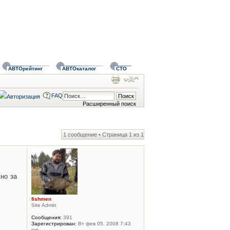
АВТОрейтинг
АВТОкаталог
СТО
FAQ
Расширенный поиск
1 сообщение • Страница
1
из
1
но за
fishmen
Site Admin
Сообщения:
391
Зарегистрирован:
Вт фев 05, 2008 7:43
pm