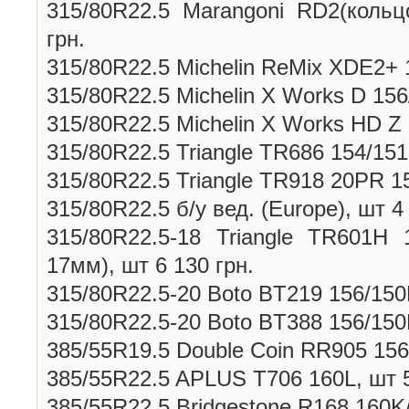
315/80R22.5 Marangoni RD2(кольц
грн.
315/80R22.5 Michelin ReMix XDE2+ 1
315/80R22.5 Michelin X Works D 156
315/80R22.5 Michelin X Works HD Z 
315/80R22.5 Triangle TR686 154/151
315/80R22.5 Triangle TR918 20PR 15
315/80R22.5 б/у вед. (Europe), шт 4
315/80R22.5-18 Triangle TR601H 
17мм), шт 6 130 грн.
315/80R22.5-20 Boto BT219 156/150L
315/80R22.5-20 Boto BT388 156/150L
385/55R19.5 Double Coin RR905 156J
385/55R22.5 APLUS T706 160L, шт 5
385/55R22.5 Bridgestone R168 160K/