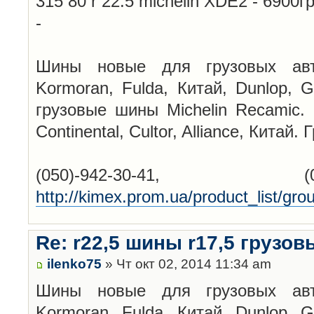
315 80 r 22.5 michelin XDE2 - 6900г
-
Шины новые для грузовых автом
Kormoran, Fulda, Китай, Dunlop, G
грузовые шины Michelin Recamic. 
Continental, Cultor, Alliance, Китай.
(050)-942-30-41,
http://kimex.prom.ua/product_list/gr
Re: r22,5 шины r17,5 грузов
ilenko75
» Чт окт 02, 2014 11:34 am
Шины новые для грузовых автом
Kormoran, Fulda, Китай, Dunlop, G