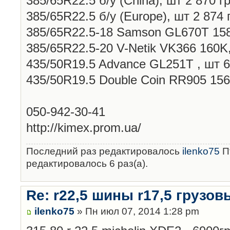
385/65R22.5 б/у (China), шт 2 870 гр
385/65R22.5 б/у (Europe), шт 2 874 
385/65R22.5-18 Samson GL670T 158 
385/65R22.5-20 V-Netik VK366 160K,
435/50R19.5 Advance GL251T , шт 6
435/50R19.5 Double Coin RR905 156J
050-942-30-41
http://kimex.prom.ua/
Последний раз редактировалось
ilenko75
Пт
редактировалось 6 раз(а).
Re: r22,5 шины r17,5 грузов
ilenko75
» Пн июл 07, 2014 1:28 pm