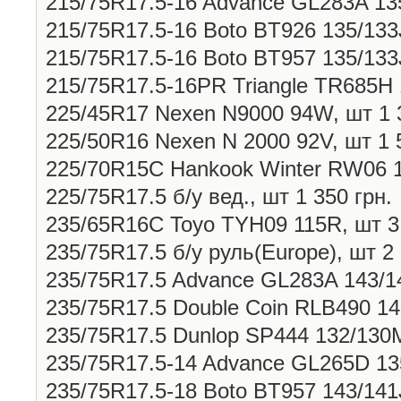
215/75R17.5-16 Advance GL283A 135
215/75R17.5-16 Boto BT926 135/133J
215/75R17.5-16 Boto BT957 135/133J
215/75R17.5-16PR Triangle TR685H 1
225/45R17 Nexen N9000 94W, шт 1 3
225/50R16 Nexen N 2000 92V, шт 1 
225/70R15C Hankook Winter RW06 11
225/75R17.5 б/у вед., шт 1 350 грн.
235/65R16С Toyo TYH09 115R, шт 3 
235/75R17.5 б/у руль(Europe), шт 2 
235/75R17.5 Advance GL283A 143/14
235/75R17.5 Double Coin RLB490 143
235/75R17.5 Dunlop SP444 132/130M
235/75R17.5-14 Advance GL265D 135
235/75R17.5-18 Boto BT957 143/141J