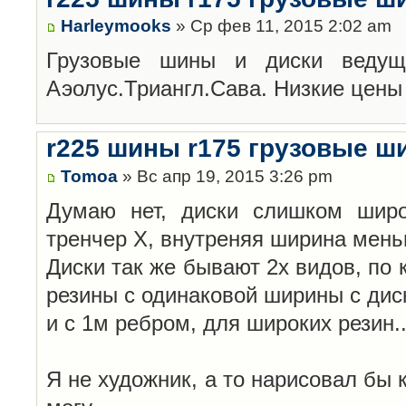
Harleymooks
» Ср фев 11, 2015 2:02 am
Грузовые шины и диски ведущи
Аэолус.Триангл.Сава. Низкие цены
r225 шины r175 грузовые ш
Tomoa
» Вс апр 19, 2015 3:26 pm
Думаю нет, диски слишком широ
тренчер Х, внутреняя ширина мень
Диски так же бывают 2х видов, по 
резины с одинаковой ширины с дис
и с 1м ребром, для широких резин..
Я не художник, а то нарисовал бы 