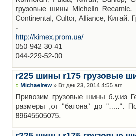
грузовые шины Michelin Recamic. 
Continental, Cultor, Alliance, Китай.
-
http://kimex.prom.ua/
050-942-30-41
044-229-52-00
r225 шины r175 грузовые ш
Michaelrew
» Вт дек 23, 2014 4:55 am
Привозим грузовые шины б.у.из Г
размеры ,от "батона" до ".....".
89645505075.
r225 шины r175 грузовые ш