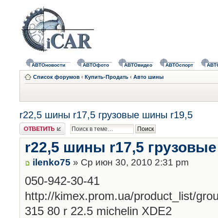
АВТОновости
АВТОфото
АВТОвидео
АВТОспорт
АВТ
Список форумов
‹
Купить-Продать
‹
Авто шины
r22,5 шины r17,5 грузовые шины r19,5
Ответить
r22,5 шины r17,5 грузовые
ilenko75
» Ср июн 30, 2010 2:31 pm
050-942-30-41
http://kimex.prom.ua/product_list/gr
315 80 r 22.5 michelin XDE2