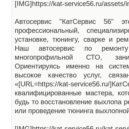
[IMG]https://kat-service56.ru/assets
Автосервис "КатСервис 56" эт
профессиональный, специализи
установке, тюнингу, сварке и ре
Наш автосервис по ремонту
многопрофильной СТО, зан
Ориентируясь именно на систе
высокое качество услуг, связ
«[URL=https://kat-service56.ru/
квалифицированные мастера, кот
будь то восстановление выхлопа р
или проведение тюнинга выхлопно
[IMG]https://kat-service56.ru/kat-serv