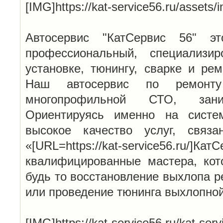
[IMG]https://kat-service56.ru/assets
Автосервис "КатСервис 56" эт
профессиональный, специализи
установке, тюнингу, сварке и ре
Наш автосервис по ремонту
многопрофильной СТО, зан
Ориентируясь именно на систе
высокое качество услуг, связ
«[URL=https://kat-service56.ru/
квалифицированные мастера, кот
будь то восстановление выхлопа р
или проведение тюнинга выхлопно
[IMG]https://kat-service56.ru/kat-serv