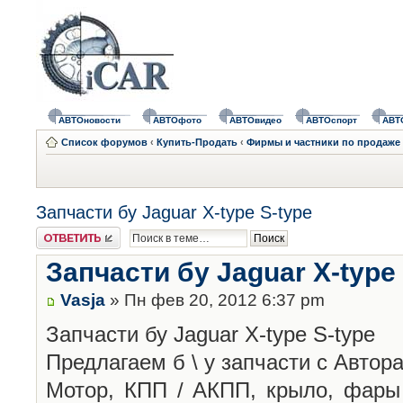
АВТОновости
АВТОфото
АВТОвидео
АВТОспорт
АВТ
Список форумов
‹
Купить-Продать
‹
Фирмы и частники по продаже 
Запчасти бу Jaguar X-type S-type
Ответить
Запчасти бу Jaguar X-type
Vasja
» Пн фев 20, 2012 6:37 pm
Запчасти бу Jaguar X-type S-type
Предлагаем б \ у запчасти с Автор
Мотор, КПП / АКПП, крыло, фары 