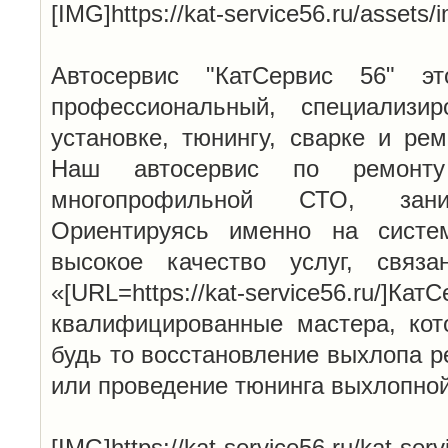
[IMG]https://kat-service56.ru/assets
Автосервис "КатСервис 56" эт
профессиональный, специализи
установке, тюнингу, сварке и ре
Наш автосервис по ремонту
многопрофильной СТО, зан
Ориентируясь именно на систе
высокое качество услуг, связ
«[URL=https://kat-service56.ru/
квалифицированные мастера, кот
будь то восстановление выхлопа р
или проведение тюнинга выхлопно
[IMG]https://kat-service56.ru/kat-serv