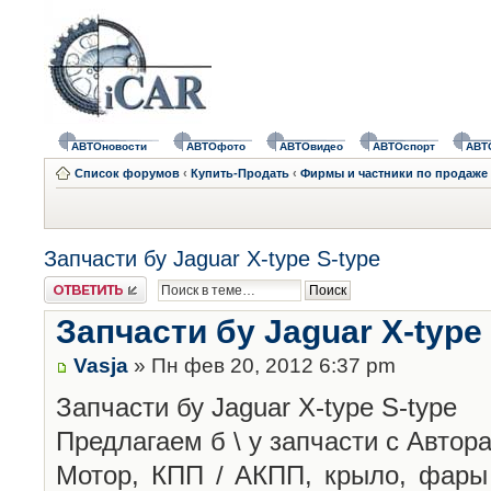
АВТОновости
АВТОфото
АВТОвидео
АВТОспорт
АВТ
Список форумов
‹
Купить-Продать
‹
Фирмы и частники по продаже 
Запчасти бу Jaguar X-type S-type
Ответить
Запчасти бу Jaguar X-type
Vasja
» Пн фев 20, 2012 6:37 pm
Запчасти бу Jaguar X-type S-type
Предлагаем б \ у запчасти с Автор
Мотор, КПП / АКПП, крыло, фары 