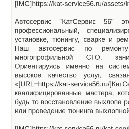
[IMG]https://kat-service56.ru/assets
Автосервис "КатСервис 56" эт
профессиональный, специализи
установке, тюнингу, сварке и ре
Наш автосервис по ремонту
многопрофильной СТО, зан
Ориентируясь именно на систе
высокое качество услуг, связ
«[URL=https://kat-service56.ru/
квалифицированные мастера, кот
будь то восстановление выхлопа р
или проведение тюнинга выхлопно
[IMG]https://kat-service56.ru/kat-serv