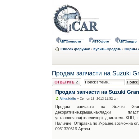
АВТОновости
АВТОфото
АВТОвидео
Список форумов
‹
Купить-Продать
‹
Фирмы и
Продам запчасти на Suzuki Gr
Ответить
Продам запчасти на Suzuki Gran
Alina.Nails
» Ср ноя 13, 2013 11:52 am
Продам запчасти на Suzuki Grand V
декоративне,крыша,накладки плас
установочная(телевизор) двигатель,КПП, 
Наличие. Отправка по Украине,возможна оп
0961320616 Артем