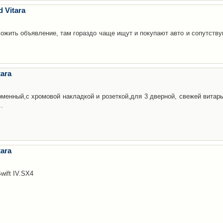
 Vitara
жить объявление, там гораздо чаще ищут и покупают авто и сопутств
ara
ирменный,с хромовой накладкой и розеткой,для 3 дверной, свежей витары
.
ara
wift IV.SX4