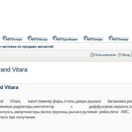
АВТОспорт
АВТОбазар
АВТОразборки
АВТОинфо
АВТОюмор
 частники по продаже запчастей
Пользователи
Вход
and Vitara
d Vitara
itara, капот,бампер,фары,стопы,двери,крышка багажника,ре
тиковые,радиаторы,вентилятор с диффузором,зеркала,па
полуось,амортизаторы,балки,пружины,рычаги,рулевая рейка,блок АВС, 
лата при получении.