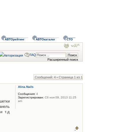
АВТОрейтинг
АВТОкаталог
СТО
FAQ
Расширенный поиск
Сообщений: 4 • Страница
1
из
1
Alina.Nails
Сообщения:
4
Зарегистрирован:
Сб ноя 09, 2013 11:25
шетки
am
нель
и т.д