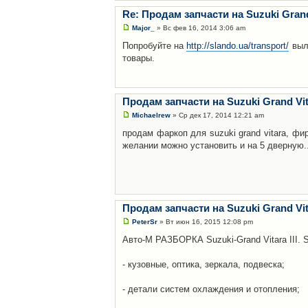
Re: Продам запчасти на Suzuki Grand
Major_
» Вс фев 16, 2014 3:06 am
Попробуйте на
http://slando.ua/transport/
выло
товары.
Продам запчасти на Suzuki Grand Vit
Michaelrew
» Ср дек 17, 2014 12:21 am
продам фаркоп для suzuki grand vitara, ф
желании можно установить и на 5 дверную..
Продам запчасти на Suzuki Grand Vit
PeterSr
» Вт июн 16, 2015 12:08 pm
Авто-М РАЗБОРКА Suzuki-Grand Vitara III. S
- кузовные, оптика, зеркала, подвеска;
- детали систем охлаждения и отопления;