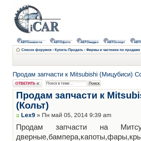
АВТОновости
АВТОфото
АВТОвидео
АВТОспорт
АВТ
Список форумов
‹
Купить-Продать
‹
Фирмы и частники по продаже 
Продам запчасти к Mitsubishi (Мицубиси) Co
Ответить
Продам запчасти к Mitsubi
(Кольт)
Lex9
» Пн май 05, 2014 9:39 am
Продам запчасти на Мит
дверные,бампера,капоты,фары,кры