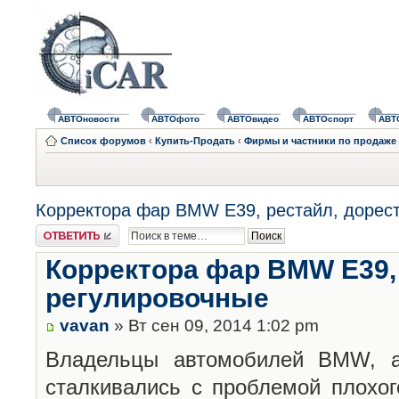
АВТОновости
АВТОфото
АВТОвидео
АВТОспорт
АВТ
Список форумов
‹
Купить-Продать
‹
Фирмы и частники по продаже 
Корректора фар BMW E39, рестайл, дорес
Ответить
Корректора фар BMW E39, 
регулировочные
vavan
» Вт сен 09, 2014 1:02 pm
Владельцы автомобилей BMW, а
сталкивались с проблемой плохог