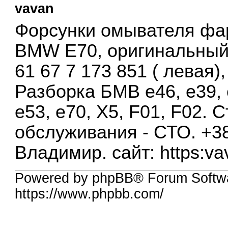
vavan
Форсунки омывателя фа
BMW E70, оригинальный
61 67 7 173 851 ( левая),
Разборка БМВ е46, е39, е
е53, е70, Х5, F01, F02. 
обслуживания - СТО. +3
Владимир. сайт: https:va
Powered by phpBB® Forum Softw
https://www.phpbb.com/