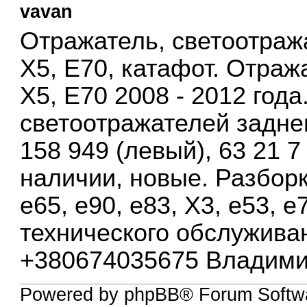
vavan
Отражатель, светоотраж
Х5, Е70, катафот. Отра
X5, E70 2008 - 2012 год
светоотражателей задне
158 949 (левый), 63 21 7
наличии, новые. Разборк
е65, е90, е83, Х3, е53, е
технического обслужива
+380674035675 Владимир.
Powered by phpBB® Forum Softw