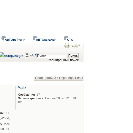
АВТОрейтинг
АВТОкаталог
СТО
FAQ
Расширенный поиск
Сообщений: 3 • Страница
1
из
1
Vasja
Сообщения:
17
Зарегистрирован:
Пн фев 20, 2012 6:19
pm
алон,
диски,
ручки,
артер,