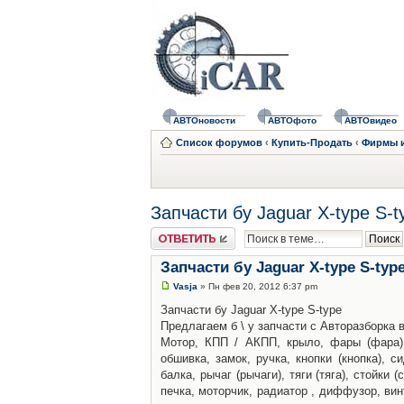
АВТОновости
АВТОфото
АВТОвидео
Список форумов
‹
Купить-Продать
‹
Фирмы и
Запчасти бу Jaguar X-type S-t
Ответить
Запчасти бу Jaguar X-type S-typ
Vasja
» Пн фев 20, 2012 6:37 pm
Запчасти бу Jaguar X-type S-type
Предлагаем б \ у запчасти с Авторазборка 
Мотор, КПП / АКПП, крыло, фары (фара), 
обшивка, замок, ручка, кнопки (кнопка), с
балка, рычаг (рычаги), тяги (тяга), стойки
печка, моторчик, радиатор , диффузор, винт