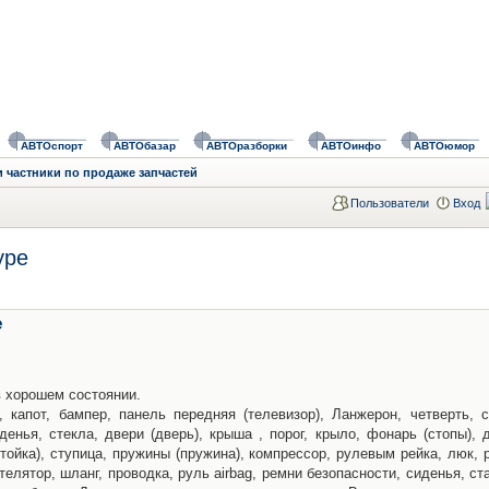
АВТОспорт
АВТОбазар
АВТОразборки
АВТОинфо
АВТОюмор
 частники по продаже запчастей
Пользователи
Вход
ype
e
в хорошем состоянии.
капот, бампер, панель передняя (телевизор), Ланжерон, четверть, с
иденья, стекла, двери (дверь), крыша , порог, крыло, фонарь (стопы), 
 (стойка), ступица, пружины (пружина), компрессор, рулевым рейка, люк, 
елятор, шланг, проводка, руль airbag, ремни безопасности, сиденья, ст