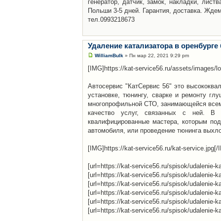
генератор, датчик, замок, накладки, листв
Польши 3-5 дней. Гарантия, доставка. Ждем
тел.0993218673
Удаление катализатора в оренбурге
WilliamBulk
» Пн мар 22, 2021 9:29 pm
[IMG]https://kat-service56.ru/assets/images/l
Автосервис "КатСервис 56" это высококва
установке, тюнингу, сварке и ремонту гл
многопрофильной СТО, занимающейся всем 
качество услуг, связанных с ней. В авт
квалифицированные мастера, которым под
автомобиля, или проведение тюнинга выхл
[IMG]https://kat-service56.ru/kat-service.jpg[
[url=https://kat-service56.ru/spisok/udalenie-
[url=https://kat-service56.ru/spisok/udalenie
[url=https://kat-service56.ru/spisok/udalenie
[url=https://kat-service56.ru/spisok/udalenie
[url=https://kat-service56.ru/spisok/udaleni
[url=https://kat-service56.ru/spisok/udalenie-