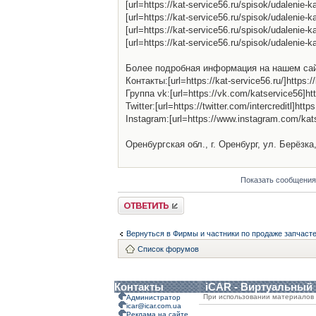
[url=https://kat-service56.ru/spisok/udalenie
[url=https://kat-service56.ru/spisok/udalenie
[url=https://kat-service56.ru/spisok/udaleni
[url=https://kat-service56.ru/spisok/udalenie-
Более подробная информация на нашем сайте:[ur
Контакты:[url=https://kat-service56.ru/]https://
Группа vk:[url=https://vk.com/katservice56]ht
Twitter:[url=https://twitter.com/intercreditl]http
Instagram:[url=https://www.instagram.com/kat
Оренбургская обл., г. Оренбург, ул. Берёзка,
Показать сообщения
Ответить
Вернуться в Фирмы и частники по продаже запчаст
Список форумов
Контакты
iCAR - Виртуальный
При использовании материалов 
Администратор
icar@icar.com.ua
Реклама на сайте