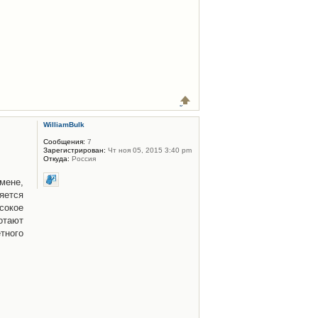
WilliamBulk
Сообщения:
7
Зарегистрирован:
Чт ноя 05, 2015 3:40 pm
Откуда:
Россия
мене,
яется
сокое
отают
тного