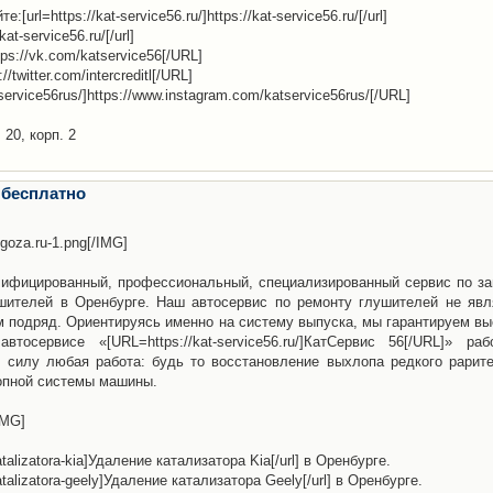
l=https://kat-service56.ru/]https://kat-service56.ru/[/url]
kat-service56.ru/[/url]
tps://vk.com/katservice56[/URL]
s://twitter.com/intercreditl[/URL]
service56rus/]https://www.instagram.com/katservice56rus/[/URL]
 20, корп. 2
 бесплатно
ogoza.ru-1.png[/IMG]
лифицированный, профессиональный, специализированный сервис по за
ушителей в Оренбурге. Наш автосервис по ремонту глушителей не явл
подряд. Ориентируясь именно на систему выпуска, мы гарантируем вы
осервисе «[URL=https://kat-service56.ru/]КатСервис 56[/URL]» раб
 силу любая работа: будь то восстановление выхлопа редкого рарите
опной системы машины.
/IMG]
katalizatora-kia]Удаление катализатора Kia[/url] в Оренбурге.
-katalizatora-geely]Удаление катализатора Geely[/url] в Оренбурге.