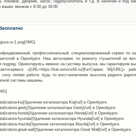
а, лобовое, Дворник, насос, гидроусилитель и т.д. В наличии и под за
 ваших звонков с 8:30 до 18:00
 бесплатно
ogoza.ru-1.png[/IMG]
лифицированный, профессиональный, специализированный сервис по за
ушителей в Оренбурге. Наш автосервис по ремонту глушителей не явл
подряд. Ориентируясь именно на систему выпуска, мы гарантируем вы
осервисе «[URL=https://kat-service56.ru/]КатСервис 56[/URL]» раб
 силу любая работа: будь то восстановление выхлопа редкого рарите
опной системы машины.
/IMG]
katalizatora-kia]Удаление катализатора Kia[/url] в Оренбурге.
-katalizatora-geely]Удаление катализатора Geely[/url] в Оренбурге.
-katalizatora-honda]Удаление катализатора Honda[/url] в Оренбурге.
-katalizatora-hyundai]Удаление катализатора Hyundai[/url] в Оренбурге.
e-katalizatora-mazda]Удаление катализатора Mazda[/url] в Оренбурге.
katalizatora-great-wall]Удаление катализатора Great Wall[/url] в Оренбурге.