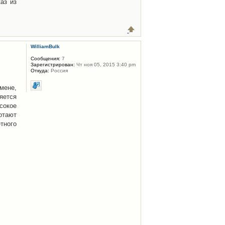
каз из
WilliamBulk
Сообщения:
7
Зарегистрирован:
Чт ноя 05, 2015 3:40 pm
Откуда:
Россия
мене,
яется
сокое
отают
тного