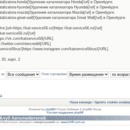
-katalizatora-honda]Удаление катализатора Honda[/url] в Оренбурге.
-katalizatora-hyundai]Удаление катализатора Hyundai[/url] в Оренбурге.
e-katalizatora-mazda]Удаление катализатора Mazda[/url] в Оренбурге.
katalizatora-great-wall]Удаление катализатора Great Wall[/url] в Оренбурге.
l=https://kat-service56.ru/]https://kat-service56.ru/[/url]
kat-service56.ru/[/url]
tps://vk.com/katservice56[/URL]
s://twitter.com/intercreditl[/URL]
service56rus/]https://www.instagram.com/katservice56rus/[/URL]
 20, корп. 2
 за:
Поле сортировки
ей
Наша команда
•
Удалить cookies конфе
Powered by
phpBB
® Forum Software © phpBB Group
Русская поддержка phpBB
 Клуб Автолюбителей
обязательно указывать
гиперссылкой
на:
www.iCAR.com.ua