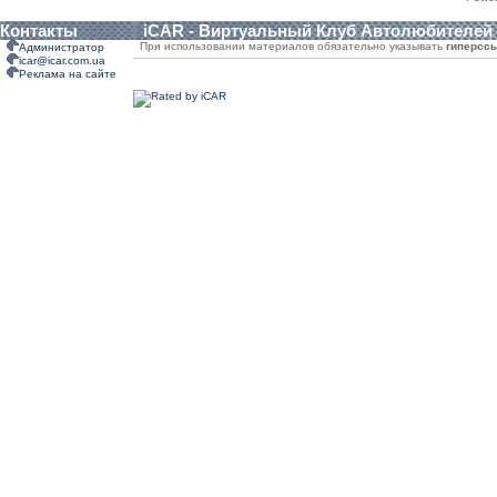
Контакты
iCAR - Виртуальный Клуб Автолюбителей
При использовании материалов обязательно указывать
гиперсс
Администратор
icar@icar.com.ua
Реклама на сайте