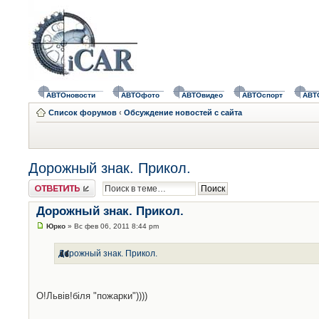
АВТОновости
АВТОфото
АВТОвидео
АВТОспорт
АВТ
Список форумов
‹
Обсуждение новостей с сайта
Дорожный знак. Прикол.
Ответить
Дорожный знак. Прикол.
Юрко
» Вс фев 06, 2011 8:44 pm
Дорожный знак. Прикол.
О!Львів!біля "пожарки"))))